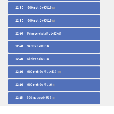
600 metrów K U16
12:30
[s]
600 metrów K U18
12:30
[s]
12:40
Pchnięcie kulą K U14 (2kg)
12:40
Skok w dal K U16
12:40
Skok w dal K U18
600 metrów M U14 (12)
12:40
[s]
600 metrów M U16
12:40
[s]
600 metrów M U18
12:45
[s]