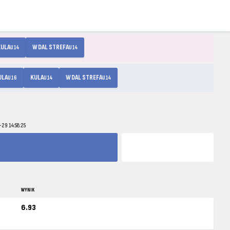
KULA
W DAL STREFA
U14
U14
ULA
KULA
W DAL STREFA
U16
U14
U14
29 14:58:25
WYNIK
6.93