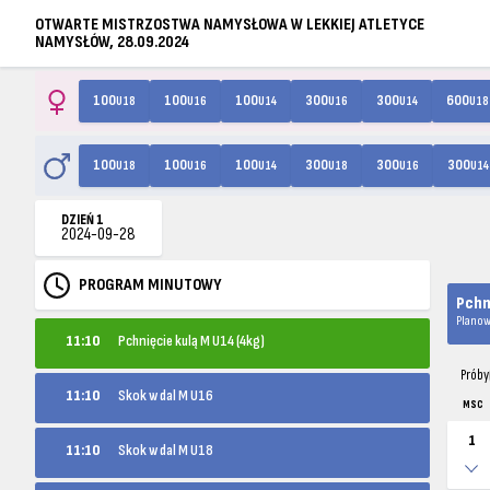
OTWARTE MISTRZOSTWA NAMYSŁOWA W LEKKIEJ ATLETYCE
NAMYSŁÓW, 28.09.2024
100
100
100
300
300
600
U18
U16
U14
U16
U14
U18
100
100
100
300
300
300
U18
U16
U14
U18
U16
U14
DZIEŃ 1
2024-09-28
PROGRAM MINUTOWY
Pchn
Planow
11:10
Pchnięcie kulą M U14 (4kg)
Próby
11:10
Skok w dal M U16
MSC
1
11:10
Skok w dal M U18