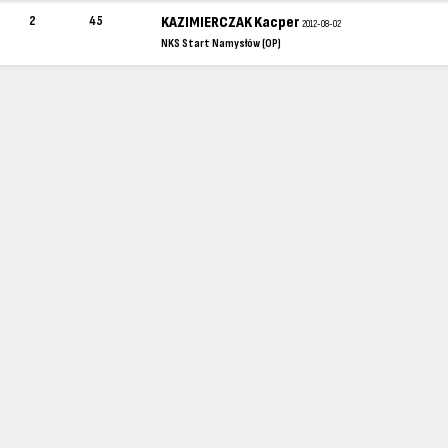
2
45
KAZIMIERCZAK Kacper
2012-08-02
NKS Start Namysłów (OP)