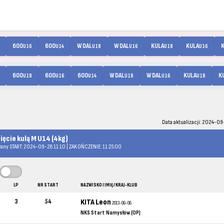
600
600
W DAL
W DAL
KULA
KULA
U16
U14
U18
U16
U18
U16
600
600
600
W DAL
W DAL
KULA
K
U18
U16
U14
U18
U16
U18
Data aktualizacji: 2024-09-
ięcie kulą M U14 (4kg)
any START: 2024-09-28 11:10 | ZAKOŃCZENIE: 11:25:00
LP
NR START
NAZWISKO I IMIĘ / KRAJ-KLUB
3
54
KITA Leon
2013-06-06
NKS Start Namysłów (OP)