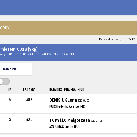
KORDY
Data aktualizacji: 2025-05-
 młotem K U16 (3kg)
any START: 2025-05-24 13:30 | ZAKOŃCZENIE: 14:41:00
RANKING
LP
NR START
NAZWISKO I IMIĘ / KRAJ-KLUB
4
597
DENISIUK Lena
2010-01-09
PUKS Jedynka Łosice (MZ)
3
421
TOPYŁŁO Małgorzata
2011-03-15
AZS UMCS Lublin (LU)