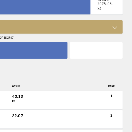
2025-05-
24
24 15:35:47
WYNIK
RANK
43.13
1
PB
22.07
2