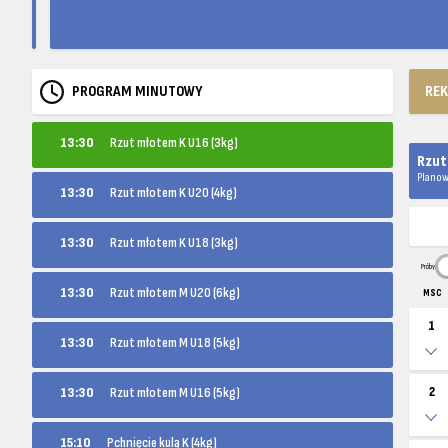
PROGRAM MINUTOWY
RE
13:30
Rzut młotem K U16 (3kg)
Rzut
Planow
13:30
Rzut młotem K U20 (4kg)
13:30
Rzut młotem K U18 (3kg)
Próby
13:30
Rzut młotem M U20 (6kg)
MSC
1
13:30
Rzut młotem M U18 (5kg)
13:30
Rzut młotem M U16 (5kg)
2
15:10
Pchnięcie kulą K (4kg)