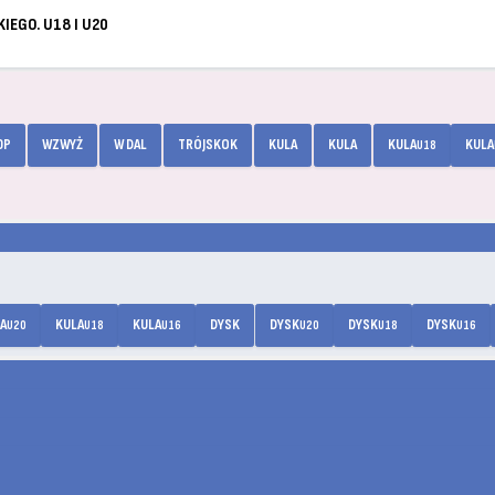
IEGO. U18 I U20
0P
WZWYŻ
W DAL
TRÓJSKOK
KULA
KULA
KULA
KULA
U18
A
KULA
KULA
DYSK
DYSK
DYSK
DYSK
U20
U18
U16
U20
U18
U16