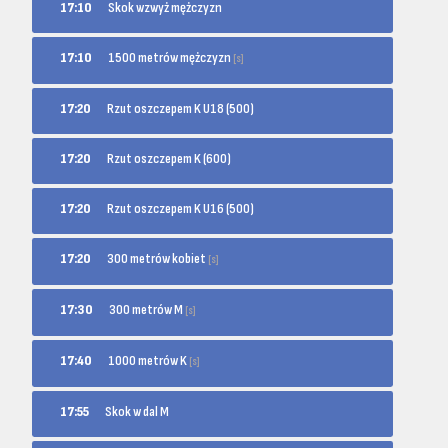
17:10
Skok wzwyż mężczyzn
1500 metrów mężczyzn
17:10
[s]
17:20
Rzut oszczepem K U18 (500)
17:20
Rzut oszczepem K (600)
17:20
Rzut oszczepem K U16 (500)
300 metrów kobiet
17:20
[s]
300 metrów M
17:30
[s]
1000 metrów K
17:40
[s]
17:55
Skok w dal M