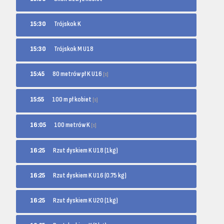
15:30
Trójskok K
15:30
Trójskok M U18
80 metrów pł K U16
15:45
[s]
100 m pł kobiet
15:55
[s]
100 metrów K
16:05
[s]
16:25
Rzut dyskiem K U18 (1kg)
16:25
Rzut dyskiem K U16 (0.75 kg)
16:25
Rzut dyskiem K U20 (1kg)