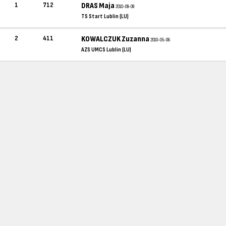
1
712
DRAS Maja
2010-09-09
TS Start Lublin (LU)
2
411
KOWALCZUK Zuzanna
2010-05-06
AZS UMCS Lublin (LU)