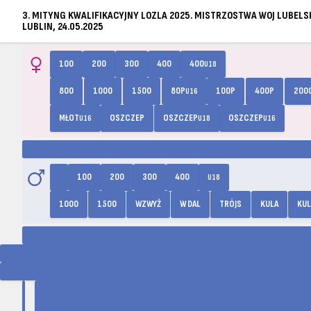
3. MITYNG KWALIFIKACYJNY LOZLA 2025. MISTRZOSTWA WOJ LUBELSK
LUBLIN, 24.05.2025
100
200
300
400
400
U18
800
1000
1500
80P
100P
400P
200
U16
MŁOT
OSZCZEP
OSZCZEP
OSZCZEP
U16
U18
U16
100
200
300
400
U18
1000
1500
WZWYŻ
W DAL
TRÓJS
KULA
KUL