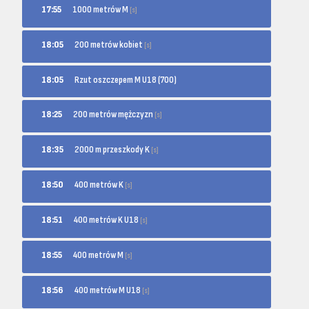
1000 metrów M
17:55
[s]
200 metrów kobiet
18:05
[s]
18:05
Rzut oszczepem M U18 (700)
200 metrów mężczyzn
18:25
[s]
2000 m przeszkody K
18:35
[s]
400 metrów K
18:50
[s]
400 metrów K U18
18:51
[s]
400 metrów M
18:55
[s]
400 metrów M U18
18:56
[s]