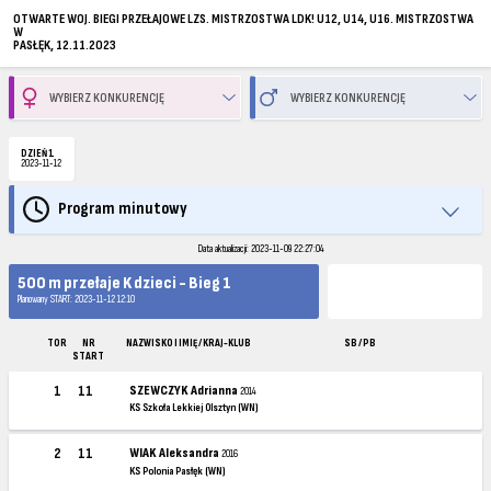
OTWARTE WOJ. BIEGI PRZEŁAJOWE LZS. MISTRZOSTWA LDK! U12, U14, U16. MISTRZOSTWA
W
PASŁĘK, 12.11.2023
DZIEŃ 1
2023-11-12
Program minutowy
Data aktualizacji: 2023-11-09 22:27:04
500 m przełaje K dzieci - Bieg 1
Planowany START: 2023-11-12 12:10
TOR
NR
NAZWISKO I IMIĘ / KRAJ-KLUB
SB / PB
START
1
11
SZEWCZYK Adrianna
2014
KS Szkoła Lekkiej Olsztyn (WN)
2
11
WIAK Aleksandra
2016
KS Polonia Pasłęk (WN)