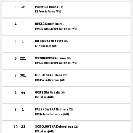
3
56
PILEWICZ Hanna
2015
KS Polonia Pasłęk (WN)
4
11
REKŚĆ Dominika
2015
LUKS Kłobuk Lidzbark Warmiński (WN)
5
1
BIELIŃSKA Natasza
2014
SP 2 Biskupiec (WN)
6
221
WRONKOWSKA Hanna
2014
LUKS Kłobuk Lidzbark Warmiński (WN)
7
301
MICHALSKA Helena
2015
UKS Piorun Barczewo (WN)
8
44
GORSZKA Natalia
2014
LKS Lubawa (WN)
9
1
PASZKOWSKA Gabriela
2014
UKS Jedynka Bartoszyce (WN)
10
33
SOKOŁOWSKA Dobrosława
2014
LKS Lubawa (WN)