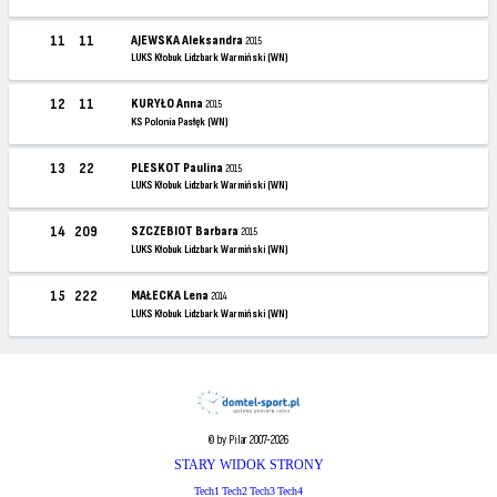
11
11
AJEWSKA Aleksandra
2015
LUKS Kłobuk Lidzbark Warmiński (WN)
12
11
KURYŁO Anna
2015
KS Polonia Pasłęk (WN)
13
22
PLESKOT Paulina
2015
LUKS Kłobuk Lidzbark Warmiński (WN)
14
209
SZCZEBIOT Barbara
2015
LUKS Kłobuk Lidzbark Warmiński (WN)
15
222
MAŁECKA Lena
2014
LUKS Kłobuk Lidzbark Warmiński (WN)
© by Pilar 2007-2026
STARY WIDOK STRONY
Tech1
Tech2
Tech3
Tech4