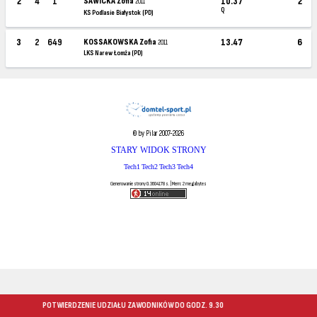
2
4
1
SAWICKA Zofia
10.37
2
2011
Q
KS Podlasie Białystok (PD)
3
2
649
KOSSAKOWSKA Zofia
13.47
6
2011
LKS Narew Łomża (PD)
© by Pilar 2007-2026
STARY WIDOK STRONY
Tech1
Tech2
Tech3
Tech4
Generowanie strony 0.3604178 s. | Mem: 2 megabytes
POTWIERDZENIE UDZIAŁU ZAWODNIKÓW DO GODZ. 9.30