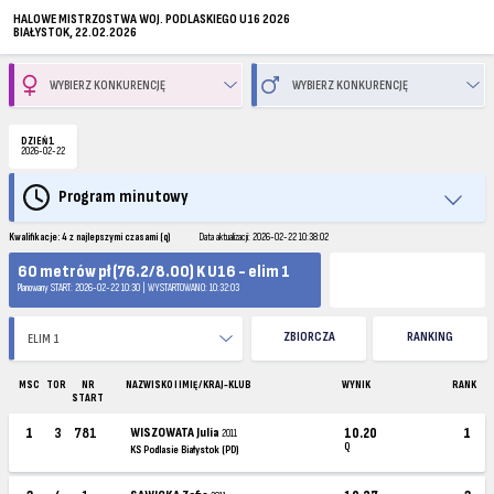
HALOWE MISTRZOSTWA WOJ. PODLASKIEGO U16 2026
BIAŁYSTOK, 22.02.2026
DZIEŃ 1
2026-02-22
Program minutowy
Kwalifikacje: 4 z najlepszymi czasami (q)
Data aktualizacji: 2026-02-22 10:38:02
60 metrów pł (76.2/8.00) K U16 - elim 1
Planowany START: 2026-02-22 10:30 | WYSTARTOWANO: 10:32:03
ZBIORCZA
RANKING
MSC
TOR
NR
NAZWISKO I IMIĘ / KRAJ-KLUB
WYNIK
RANK
START
1
3
781
WISZOWATA Julia
10.20
1
2011
Q
KS Podlasie Białystok (PD)