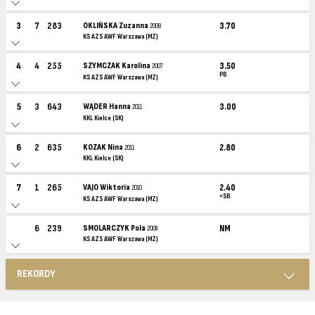
3
7
283
OKLIŃSKA Zuzanna
3.70
2008
KS AZS AWF Warszawa (MZ)
4
4
255
SZYMCZAK Karolina
3.50
2007
PB
KS AZS AWF Warszawa (MZ)
5
3
643
WĄDER Hanna
3.00
2011
KKL Kielce (SK)
6
2
635
KOZAK Nina
2.80
2011
KKL Kielce (SK)
7
1
265
VAJO Wiktoria
2.40
2010
=SB
KS AZS AWF Warszawa (MZ)
6
239
SMOLARCZYK Pola
NM
2009
KS AZS AWF Warszawa (MZ)
REKORDY