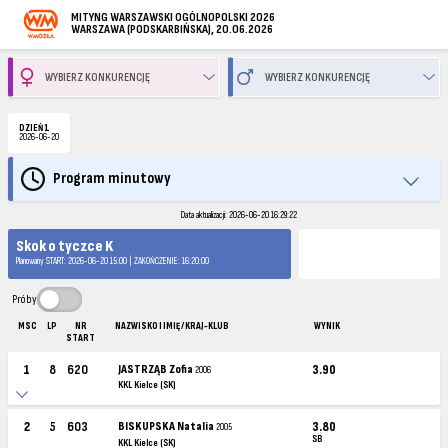
MITYNG WARSZAWSKI OGÓLNOPOLSKI 2026
WARSZAWA (PODSKARBIŃSKA), 20.06.2026
DZIEŃ 1
2026-06-20
Program minutowy
Data aktualizacji: 2026-06-20 16:29:22
Skok o tyczce K
Planowany START: 2026-06-20 15:00 | ZAKOŃCZENIE: 16:20:00
Próby
MSC
LP
NR
NAZWISKO I IMIĘ / KRAJ-KLUB
WYNIK
START
1
8
620
JASTRZĄB Zofia
3.90
2006
KKL Kielce (SK)
2
5
603
BISKUPSKA Natalia
3.80
2005
SB
KKL Kielce (SK)