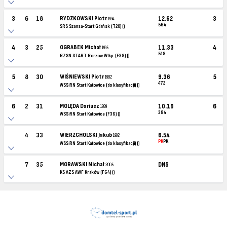
3
6
18
RYDZKOWSKI Piotr
12.62
3
1994
564
SRS Szansa-Start Gdańsk (T20) ()
4
3
25
OGRABEK Michał
11.33
4
1995
518
GZSN START Gorzów Wlkp. (F38) ()
5
8
30
WIŚNIEWSKI Piotr
9.36
5
1982
472
WSSiRN Start Katowice (do klasyfikacji) ()
6
2
31
MOLĘDA Dariusz
10.19
6
1989
384
WSSiRN Start Katowice (F36) ()
4
33
WIERZCHOLSKI Jakub
6.54
1992
PK
PK
WSSiRN Start Katowice (do klasyfikacji) ()
7
35
MORAWSKI Michał
DNS
2005
KS AZS AWF Kraków (F64) ()