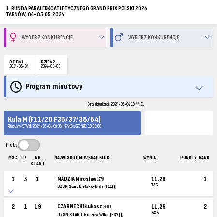
1. RUNDA PARALEKKOATLETYCZNEGO GRAND PRIX POLSKI 2024
TARNÓW, 04-05.05.2024
DZIEŃ 1
DZIEŃ 2
2024-05-04
2024-05-05
Program minutowy
Data aktualizacji: 2024-05-04 10:44:21
Kula M (F11/20 F36/37/38/64)
Planowany START: 2024-05-04 09:30 | ZAKOŃCZENIE: 10:05:00
Próby
MSC
LP
NR
NAZWISKO I IMIĘ / KRAJ-KLUB
WYNIK
PUNKTY
RANK
START
1
5
1
MADZIA Mirosław
11.26
1
1979
746
BZSR Start Bielsko-Biała (F11) ()
2
1
19
CZARNECKI Łukasz
11.26
2
2000
585
GZSN START Gorzów Wlkp. (F37) ()