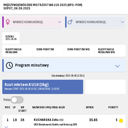
MIĘDZYWOJEWÓDZKIE MISTRZOSTWA U16 2025 (KPO-POM)
SOPOT, 06.09.2025
DZIEŃ 1
2025-09-06
KLASYFIKACJA
SUMA PUNKTÓW
SUMA PUNKTÓW WOJ
KLASYFIKACJA
MEDALOWA
MEDALOWA WOJ
Program minutowy
Data aktualizacji: 2025-09-06 12:26:41
Rzut młotem K U16 (3kg)
Planowany START: 2025-09-06 10:30 | ZAKOŃCZENIE: 11:50:00
Próby
MSC
LP
NR
NAZWISKO I IMIĘ / KRAJ-KLUB
WYNIK
PUNKTY
START
1
18
38
KUCHARSKA Zofia
35.65
5
2010
UKS Biniakowski Nakło nad Notecią (KP)