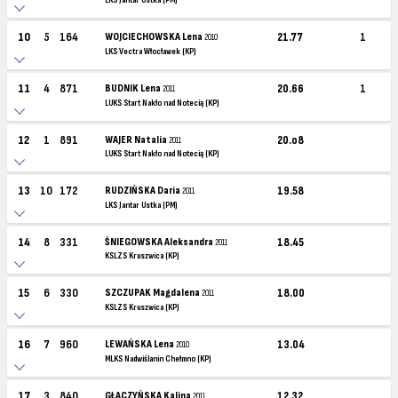
LKS Jantar Ustka (PM)
10
5
164
WOJCIECHOWSKA Lena
21.77
1
2010
LKS Vectra Włocławek (KP)
11
4
871
BUDNIK Lena
20.66
1
2011
LUKS Start Nakło nad Notecią (KP)
12
1
891
WAJER Natalia
20.o8
2011
LUKS Start Nakło nad Notecią (KP)
13
10
172
RUDZIŃSKA Daria
19.58
2011
LKS Jantar Ustka (PM)
14
8
331
ŚNIEGOWSKA Aleksandra
18.45
2011
KSLZS Kruszwica (KP)
15
6
330
SZCZUPAK Magdalena
18.00
2011
KSLZS Kruszwica (KP)
16
7
960
LEWAŃSKA Lena
13.04
2010
MLKS Nadwiślanin Chełmno (KP)
17
3
840
GŁACZYŃSKA Kalina
12.32
2011