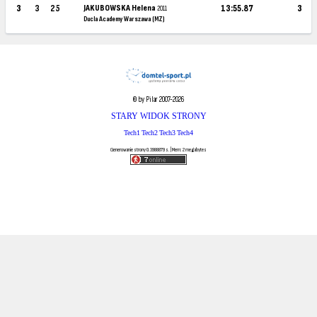
3
3
25
JAKUBOWSKA Helena
13:55.87
3
2011
Ducla Academy Warszawa (MZ)
© by Pilar 2007-2026
STARY WIDOK STRONY
Tech1
Tech2
Tech3
Tech4
Generowanie strony 0.3988879 s. | Mem: 2 megabytes