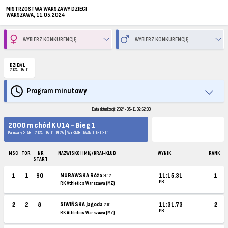
MISTRZOSTWA WARSZAWY DZIECI
WARSZAWA, 11.05.2024
DZIEŃ 1
2024-05-11
Program minutowy
Data aktualizacji: 2024-05-11 09:52:00
2000 m chód K U14 - Bieg 1
Planowany START: 2024-05-11 09:25 | WYSTARTOWANO: 15:03:01
MSC
TOR
NR
NAZWISKO I IMIĘ / KRAJ-KLUB
WYNIK
RANK
START
1
1
90
MURAWSKA Róża
11:15.31
1
2012
PB
RK Athletics Warszawa (MZ)
2
2
8
SIWIŃSKA Jagoda
11:31.73
2
2011
PB
RK Athletics Warszawa (MZ)