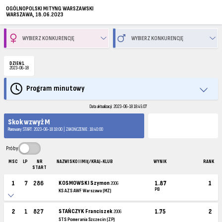
OGÓLNOPOLSKI MITYNG WARSZAWSKI
WARSZAWA, 18.06.2023
DZIEŃ 1
2023-06-18
Program minutowy
Data aktualizacji: 2023-06-18 18:45:07
Skok wzwyż M
Planowany START: 2023-06-18 18:00 | ZAKOŃCZENIE: 18:40:00
Próby
MSC
LP
NR
NAZWISKO I IMIĘ / KRAJ-KLUB
WYNIK
RANK
START
1
7
286
KOSMOWSKI Szymon
1.87
1
2006
PB
KS AZS AWF Warszawa (MZ)
2
1
827
STAŃCZYK Franciszek
1.75
2
2006
STS Pomerania Szczecin (ZP)