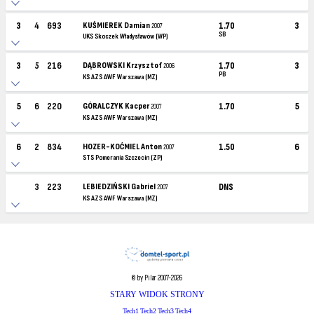
3
4
693
KUŚMIEREK Damian
1.70
3
2007
SB
UKS Skoczek Władysławów (WP)
3
5
216
DĄBROWSKI Krzysztof
1.70
3
2006
PB
KS AZS AWF Warszawa (MZ)
5
6
220
GÓRALCZYK Kacper
1.70
5
2007
KS AZS AWF Warszawa (MZ)
6
2
834
HOZER-KOĆMIEL Anton
1.50
6
2007
STS Pomerania Szczecin (ZP)
3
223
LEBIEDZIŃSKI Gabriel
DNS
2007
KS AZS AWF Warszawa (MZ)
© by Pilar 2007-2026
STARY WIDOK STRONY
Tech1
Tech2
Tech3
Tech4