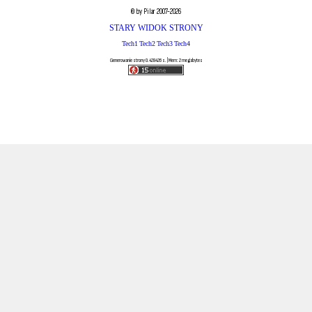
© by Pilar 2007-2026
STARY WIDOK STRONY
Tech1
Tech2
Tech3
Tech4
Generowanie strony 0.428426 s. | Mem: 2 megabytes