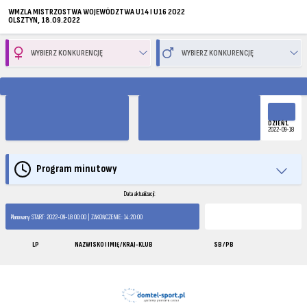
WMZLA MISTRZOSTWA WOJEWÓDZTWA U14 I U16 2022
OLSZTYN, 18.09.2022
DZIEŃ 1
2022-09-18
Program minutowy
Data aktualizacji:
Planowany START: 2022-09-18 00:00 | ZAKOŃCZENIE: 14:20:00
LP
NAZWISKO I IMIĘ / KRAJ-KLUB
SB / PB