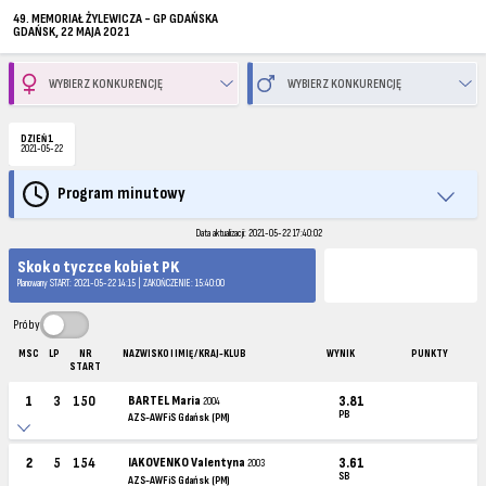
49. MEMORIAŁ ŻYLEWICZA - GP GDAŃSKA
GDAŃSK, 22 MAJA 2021
DZIEŃ 1
2021-05-22
Program minutowy
Data aktualizacji: 2021-05-22 17:40:02
Skok o tyczce kobiet PK
Planowany START: 2021-05-22 14:15 | ZAKOŃCZENIE: 15:40:00
Próby
MSC
LP
NR
NAZWISKO I IMIĘ / KRAJ-KLUB
WYNIK
PUNKTY
START
1
3
150
BARTEL Maria
3.81
2004
PB
AZS-AWFiS Gdańsk (PM)
2
5
154
IAKOVENKO Valentyna
3.61
2003
SB
AZS-AWFiS Gdańsk (PM)