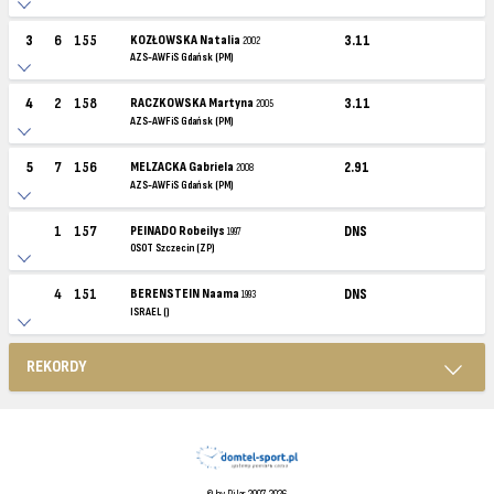
3
6
155
KOZŁOWSKA Natalia
3.11
2002
AZS-AWFiS Gdańsk (PM)
4
2
158
RACZKOWSKA Martyna
3.11
2005
AZS-AWFiS Gdańsk (PM)
5
7
156
MELZACKA Gabriela
2.91
2008
AZS-AWFiS Gdańsk (PM)
1
157
PEINADO Robeilys
DNS
1997
OSOT Szczecin (ZP)
4
151
BERENSTEIN Naama
DNS
1993
ISRAEL ()
REKORDY