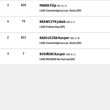
5
826
PANEK Filip
2007-04-23
LUKS Chemik Kędzierzyn-Koźle (OP)
4
73
KRAWCZYK Jakub
2009-12-17
LUKS Podium Kup (OP)
2
825
KADŁUCZKA Kacper
2006-12-09
LUKS Chemik Kędzierzyn-Koźle (OP)
3
7
ROSIŃSKI Kacper
2009-04-12
LUKS MGOKSiR Korfantów (OP)