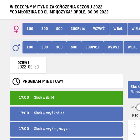
WIECZORNY MITYNG ZAKOŃCZENIA SEZONU 2022
"OD MŁODZIKA DO OLIMPIJCZYKA" OPOLE, 30.09.2022
100
300
800
300P
WZWYŻ
W DAL
WIE
U16
100
200
300
800
300P
WZWYŻ
W DAL
U16
DZIEŃ 1
2022-09-30
PROGRAM MINUTOWY
Skok
Planow
17:00
Skok w dal M
Próby
17:00
Skok wzwyż kobiet
MSC
1
17:00
Skok wzwyż mężczyzn