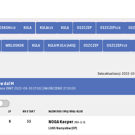
LOSKOK
KULA
KULA
KULA
OSZCZEP
OSZCZEP
OS
U16
U18
U18
WIELOSKOK
KULA
KULA M U14 (4KG)
OSZCZEP
OSZCZEP
U18
Data aktualizacji: 2022-10
 w dal M
any START: 2022-09-30 17:00 | ZAKOŃCZENIE: 17:30:00
LP
NR START
NAZWISKO I IMIĘ / KRAJ-KLUB
6
55
NOGA Kacper
2005-11-01
LUKS Namysłów (OP)