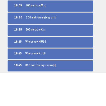
100 metrów M
18:05
[s]
200 metrów mężczyzn
18:30
[s]
800 metrów K
18:35
[s]
18:45
Wieloskok M U16
18:45
Wieloskok K U16
800 metrów mężczyzn
18:45
[s]