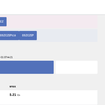
ZCZ
OSZCZEP
OSZCZEP
U16
-01 07:44:21
WYNIK
5.21
+0.4