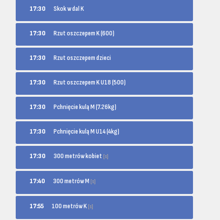
17:30
Skok w dal K
17:30
Rzut oszczepem K (600)
17:30
Rzut oszczepem dzieci
17:30
Rzut oszczepem K U18 (500)
17:30
Pchnięcie kulą M (7.26kg)
17:30
Pchnięcie kulą M U14 (4kg)
300 metrów kobiet
17:30
[s]
300 metrów M
17:40
[s]
100 metrów K
17:55
[s]