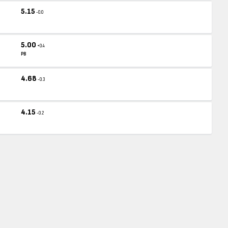
5.15
-0.0
5.00
+0.4
PB
4.68
-0.3
4.15
-0.2