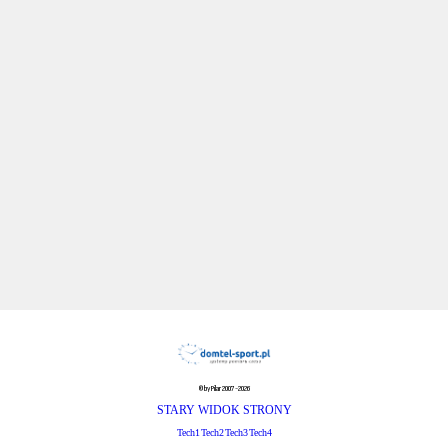
© by Pilar 2007-2026
STARY WIDOK STRONY
Tech1
Tech2
Tech3
Tech4