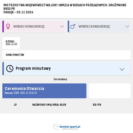
MISTRZOSTWA WOJEWÓWDZTWA LDK! I WMZLA W BIEGACH PRZEŁAJOWYCH. DRUŻYNOWE
BIEGI PR
PASŁĘK - 03.11.2024
DZIEŃ 1
2024-11-03
SUMA PUNKTÓW
Program minutowy
Data aktualizacji:
Ceremonia Otwarcia
Planowany START: 2024-11-03 11:55
LP
NAZWISKO I IMIĘ / KRAJ-KLUB
SB / PB