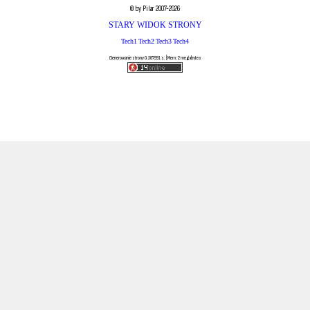
© by Pilar 2007-2026
STARY WIDOK STRONY
Tech1
Tech2
Tech3
Tech4
Generowanie strony 0.587991 s. | Mem: 2 megabytes