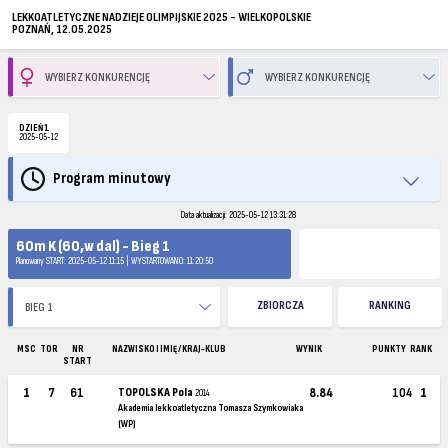
LEKKOATLETYCZNE NADZIEJE OLIMPIJSKIE 2025 - WIELKOPOLSKIE
POZNAŃ, 12.05.2025
DZIEŃ 1
2025-05-12
Program minutowy
Data aktualizacji: 2025-05-12 13:31:28
60m K (60,w dal) - Bieg 1
Planowany START: 2025-05-12 11:15 | WYSTARTOWANO: 11:20:50
ZBIORCZA
RANKING
MSC
TOR
NR
NAZWISKO I IMIĘ / KRAJ-KLUB
WYNIK
PUNKTY
RANK
START
1
7
61
TOPOLSKA Pola
8.84
104
1
2014
Akademia lekkoatletyczna Tomasza Szymkowiaka
(WP)