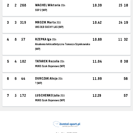
2
2
268
WACHEL Wiktoria
10.39
25
18
2014
SSP 2 (WP)
3
3
319
MROZIK Marta
10.42
24
19
2015
UKS DĽB SUCHY LAS (WP)
4
8
57
RZEPKA Iga
10.89
11
32
2014
Akademia lekkoatletyczna Tomasza Szymkowiaka
(WP)
5
4
182
TATAREK Rozalia
11.04
8
38
2014
MUKS Szok Bojanowo (WP)
6
6
44
DURCZAK Alicja
11.99
56
2014
? (WP)
7
5
172
LUSCHENKO Julia
12.29
57
2015
MUKS Szok Bojanowo (WP)