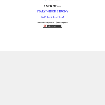
© by Pilar 2007-2026
STARY WIDOK STRONY
Tech1
Tech2
Tech3
Tech4
Generowanie strony 0.407202 s. | Mem: 2 megabytes