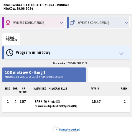
KRAKOWSKA LIGA LEKKOATLETYCZNA - RUNDA 3.
KRAKÓW, 29.09.2024
DZIEŃ 1
2024-09-29
Program minutowy
Data aktualizacji: 2024-09-29 09:23:32
100 metrów K - Bieg 1
Planowany START: 2024-09-29 09:15 | WYSTARTOWANO: 09:22:27
MSC
TOR
NR
NAZWISKO I IMIĘ / KRAJ-KLUB
WYNIK
RANK
START
1
4
107
PARKITA Kinga
15.47
1
1991
Krakowska Liga Lekkoatletyczna (MA)