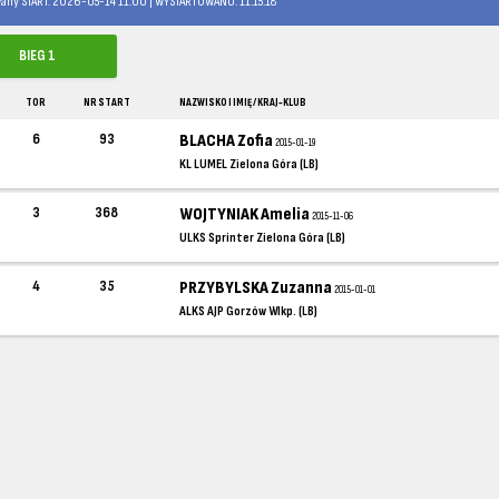
any START: 2026-05-14 11:00 | WYSTARTOWANO: 11:15:18
BIEG 1
TOR
NR START
NAZWISKO I IMIĘ / KRAJ-KLUB
6
93
BLACHA Zofia
2015-01-19
KL LUMEL Zielona Góra (LB)
3
368
WOJTYNIAK Amelia
2015-11-06
ULKS Sprinter Zielona Góra (LB)
4
35
PRZYBYLSKA Zuzanna
2015-01-01
ALKS AJP Gorzów Wlkp. (LB)