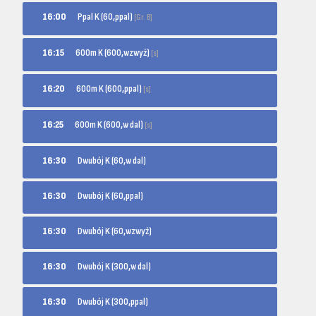
Ppal K (60,ppal)
16:00
[Gr. B]
600m K (600,wzwyż)
16:15
[s]
600m K (600,ppal)
16:20
[s]
600m K (600,w dal)
16:25
[s]
16:30
Dwubój K (60,w dal)
16:30
Dwubój K (60,ppal)
16:30
Dwubój K (60,wzwyż)
16:30
Dwubój K (300,w dal)
16:30
Dwubój K (300,ppal)