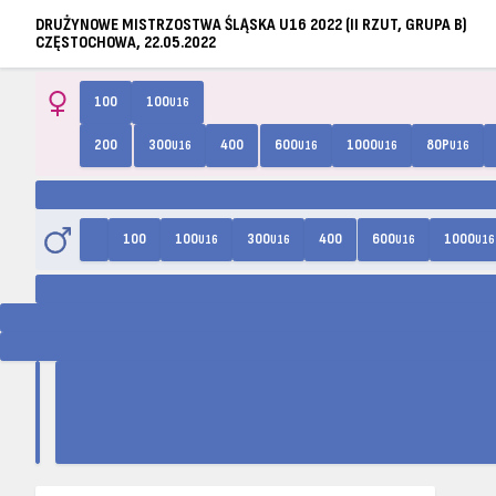
DRUŻYNOWE MISTRZOSTWA ŚLĄSKA U16 2022 (II RZUT, GRUPA B)
CZĘSTOCHOWA, 22.05.2022
100
100
U16
200
300
400
600
1000
80P
U16
U16
U16
U16
100
100
300
400
600
1000
U16
U16
U16
U16