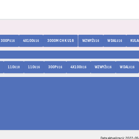
300P
4X100
3000M CH K U16
WZWYŻ
W DAL
KULA
U16
U16
U16
U16
110
110
300P
4X100
WZWYŻ
W DAL
U18
U16
U16
U16
U16
U16
Data aktualizacji: 2022-05-