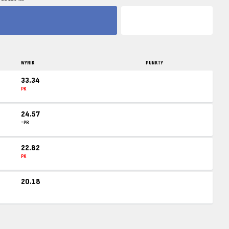
WYNIK
PUNKTY
33.34
PK
24.57
=PB
22.82
PK
20.18