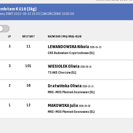
 młotem K U16 (3kg)
any START: 2022-05-22 10:00 | ZAKOŃCZENIE: 10:50:00
LP
NR START
NAZWISKO I IMIĘ / KRAJ-KLUB
5
11
LEWANDOWSKA Nikola
2008-04-10
CKS Budowlani Częstochowa (SL)
3
101
WIESIOŁEK Oliwia
2009-08-16
TS AKS Chorzów (SL)
2
58
Dratwińska Oliwia
2008-10-15
MKS-MOS Płomień Sosnowiec (SL)
1
12
MAKOWSKA Julia
2008-09-08
MKS-MOS Płomień Sosnowiec (SL)