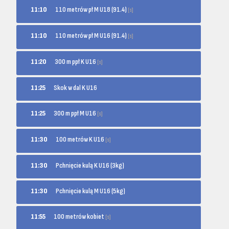
110 metrów pł M U18 (91.4)
11:10
[s]
110 metrów pł M U16 (91.4)
11:10
[s]
300 m ppł K U16
11:20
[s]
11:25
Skok w dal K U16
300 m ppł M U16
11:25
[s]
100 metrów K U16
11:30
[s]
11:30
Pchnięcie kulą K U16 (3kg)
11:30
Pchnięcie kulą M U16 (5kg)
100 metrów kobiet
11:55
[s]