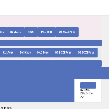
DYSK
MŁOT
MŁOT
OSZCZEP
U16
U16
U16
U16
KULA
DYSK
MŁOT
OSZCZEP
OSZCZEP
U16
U16
U16
U18
U16
DZIEŃ 1
2022-05-
22
22 11:54:55