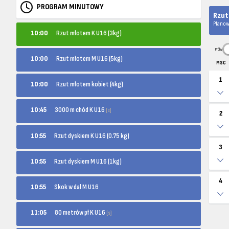
PROGRAM MINUTOWY
Rzut
Planow
10:00
Rzut młotem K U16 (3kg)
Próby
10:00
Rzut młotem M U16 (5kg)
MSC
1
10:00
Rzut młotem kobiet (4kg)
3000 m chód K U16
10:45
[s]
2
10:55
Rzut dyskiem K U16 (0.75 kg)
3
10:55
Rzut dyskiem M U16 (1kg)
4
10:55
Skok w dal M U16
80 metrów pł K U16
11:05
[s]