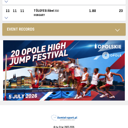
11
11
11
TÖLGYESI Ábel
1.80
23
2010
HUNGARY
EVENT RECORDS
© by Pilar 2007-2026