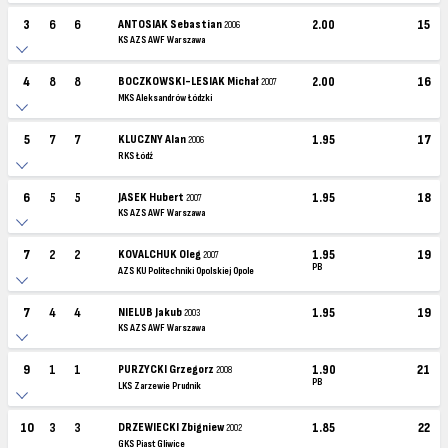
3
6
6
ANTOSIAK Sebastian
2.00
15
2006
KS AZS AWF Warszawa
4
8
8
BOCZKOWSKI-LESIAK Michał
2.00
16
2007
MKS Aleksandrów Łódzki
5
7
7
KLUCZNY Alan
1.95
17
2006
RKS Łódź
6
5
5
JASEK Hubert
1.95
18
2007
KS AZS AWF Warszawa
7
2
2
KOVALCHUK Oleg
1.95
19
2007
PB
AZS KU Politechniki Opolskiej Opole
7
4
4
NIELUB Jakub
1.95
19
2003
KS AZS AWF Warszawa
9
1
1
PURZYCKI Grzegorz
1.90
21
2008
PB
LKS Zarzewie Prudnik
10
3
3
DRZEWIECKI Zbigniew
1.85
22
2002
GKS Piast Gliwice