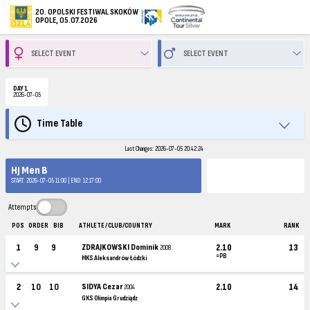
20. OPOLSKI FESTIWAL SKOKÓW
OPOLE, 05.07.2026
DAY 1
2026-07-05
Time Table
Last Changes: 2026-07-05 20:42:24
HJ Men B
START: 2026-07-05 11:00 | END: 12:17:00
Attempts
POS
ORDER
BIB
ATHLETE / CLUB/COUNTRY
MARK
RANK
1
9
9
ZDRAJKOWSKI Dominik
2.10
13
2008
=PB
MKS Aleksandrów Łódzki
2
10
10
SIDYA Cezar
2.10
14
2004
GKS Olimpia Grudziądz