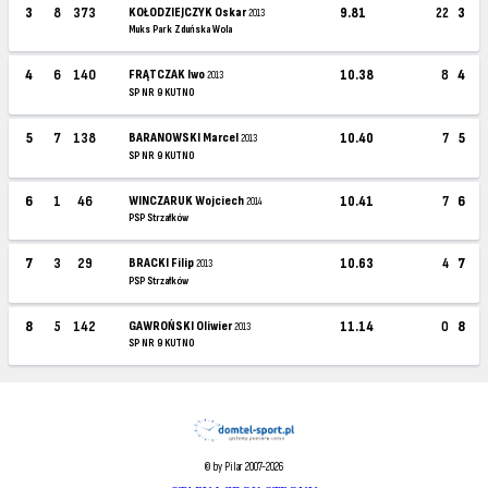
3
8
373
KOŁODZIEJCZYK Oskar
9.81
22
3
2013
Muks Park Zduńska Wola
4
6
140
FRĄTCZAK Iwo
10.38
8
4
2013
SP NR 9 KUTNO
5
7
138
BARANOWSKI Marcel
10.40
7
5
2013
SP NR 9 KUTNO
6
1
46
WINCZARUK Wojciech
10.41
7
6
2014
PSP Strzałków
7
3
29
BRACKI Filip
10.63
4
7
2013
PSP Strzałków
8
5
142
GAWROŃSKI Oliwier
11.14
0
8
2013
SP NR 9 KUTNO
© by Pilar 2007-2026