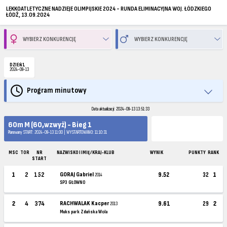
LEKKOATLETYCZNE NADZIEJE OLIMPIJSKIE 2024 - RUNDA ELIMINACYJNA WOJ. ŁÓDZKIEGO
ŁÓDŹ, 13.09.2024
DZIEŃ 1
2024-09-13
Program minutowy
Data aktualizacji: 2024-09-13 13:51:33
60m M (60,wzwyż) - Bieg 1
Planowany START: 2024-09-13 11:00 | WYSTARTOWANO: 11:10:31
MSC
TOR
NR
NAZWISKO I IMIĘ / KRAJ-KLUB
WYNIK
PUNKTY
RANK
START
1
2
152
GORAJ Gabriel
9.52
32
1
2014
SP3 GŁOWNO
2
4
374
RACHWALAK Kacper
9.61
29
2
2013
Muks park Zduńska Wola