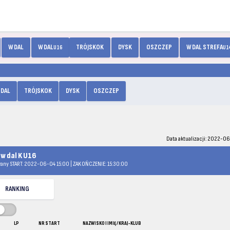
W DAL
W DAL
TRÓJSKOK
DYSK
OSZCZEP
W DAL STREFA
U16
U1
 DAL
TRÓJSKOK
DYSK
OSZCZEP
Data aktualizacji: 2022-06
 w dal K U16
any START: 2022-06-04 15:00 | ZAKOŃCZENIE: 15:30:00
RANKING
LP
NR START
NAZWISKO I IMIĘ / KRAJ-KLUB