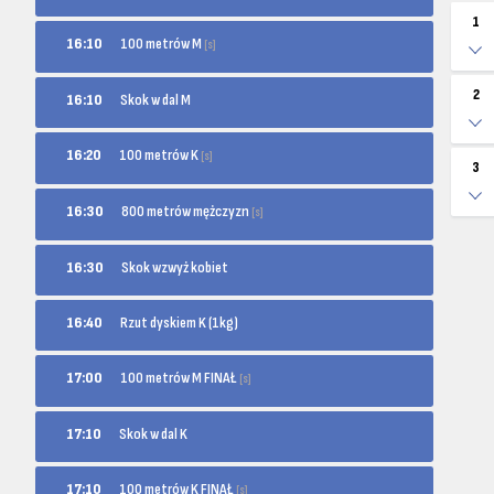
1
100 metrów M
16:10
[s]
2
16:10
Skok w dal M
100 metrów K
16:20
[s]
3
800 metrów mężczyzn
16:30
[s]
16:30
Skok wzwyż kobiet
16:40
Rzut dyskiem K (1kg)
100 metrów M FINAŁ
17:00
[s]
17:10
Skok w dal K
100 metrów K FINAŁ
17:10
[s]