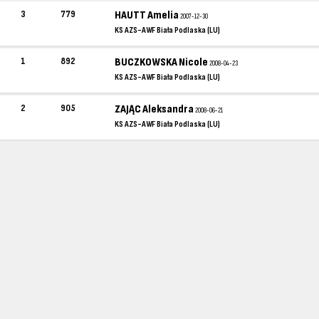
3
779
HAUTT Amelia
2007-12-30
KS AZS-AWF Biała Podlaska (LU)
1
892
BUCZKOWSKA Nicole
2008-04-23
KS AZS-AWF Biała Podlaska (LU)
2
905
ZAJĄC Aleksandra
2008-06-21
KS AZS-AWF Biała Podlaska (LU)