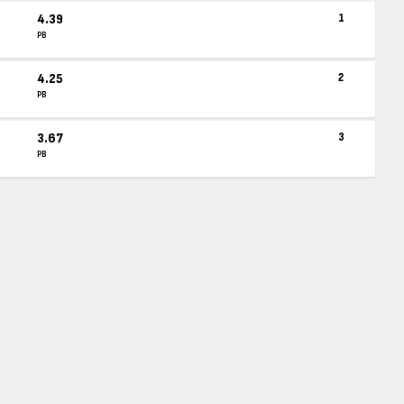
4.39
1
PB
4.25
2
PB
3.67
3
PB