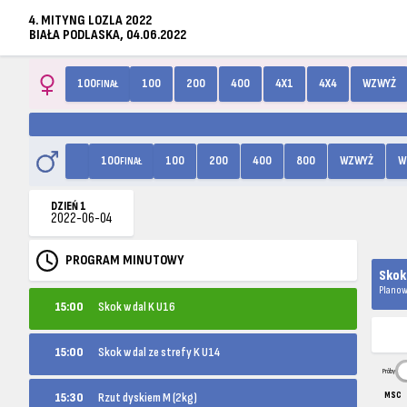
4. MITYNG LOZLA 2022
BIAŁA PODLASKA, 04.06.2022
100
100
200
400
4X1
4X4
WZWYŻ
FINAŁ
100
100
200
400
800
WZWYŻ
W
FINAŁ
DZIEŃ 1
2022-06-04
PROGRAM MINUTOWY
Skok
Planow
15:00
Skok w dal K U16
15:00
Skok w dal ze strefy K U14
Próby
15:30
Rzut dyskiem M (2kg)
MSC