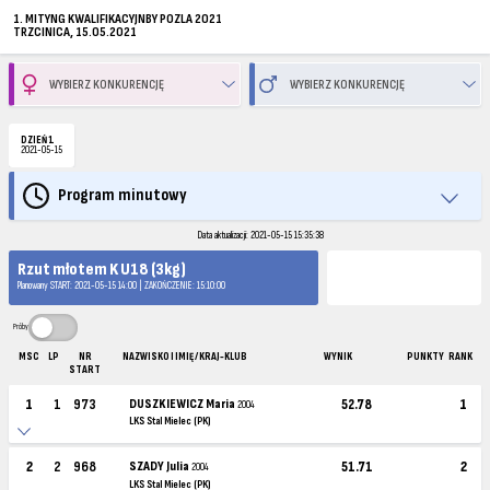
1. MITYNG KWALIFIKACYJNBY POZLA 2021
TRZCINICA, 15.05.2021
DZIEŃ 1
2021-05-15
Program minutowy
Data aktualizacji: 2021-05-15 15:35:38
Rzut młotem K U18 (3kg)
Planowany START: 2021-05-15 14:00 | ZAKOŃCZENIE: 15:10:00
Próby
MSC
LP
NR
NAZWISKO I IMIĘ / KRAJ-KLUB
WYNIK
PUNKTY
RANK
START
1
1
973
DUSZKIEWICZ Maria
52.78
1
2004
LKS Stal Mielec (PK)
2
2
968
SZADY Julia
51.71
2
2004
LKS Stal Mielec (PK)