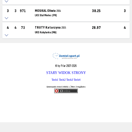
3
3
971
MOSKAL Oliwia
38.25
3
2004
LKS Stal Mielec (PK)
4
4
75
TRUTY Katarzyna
26.97
4
2005
UKS Kobylanka (MA)
© by Pilar 2007-2026
STARY WIDOK STRONY
Tech1
Tech2
Tech3
Tech4
Generowanie strony 0.464041 s. | Mem: 2 megabytes