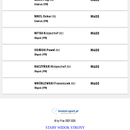
Gdańsk (PM)
NIKEL Oskar
M400
2011
Gdańsk (PM)
NITKA Krzysztof
M400
2013
Słupsk (PM)
OSIŃSKI Paweł
M400
2013
Słupsk (PM)
RACZYŃSKI Krzysztof
M400
2013
Słupsk (PM)
WRÓBLEWSKI Franciszek
M400
2013
Słupsk (PM)
© by Pilar 2007-2026
STARY WIDOK STRONY