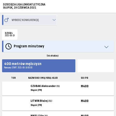
DZIECIĘCA LIGA LEKKOATLETYCZNA
SŁUPSK, 19 CZERWCA 2021
DZIEŃ 1
2021-06-19
Program minutowy
Data aktualizacji:
400 metrów mężczyzn
Planowany START: 2021-06-19 00:00
TOR
NAZWISKO I IMIĘ / KRAJ-KLUB
SB / PB
CZUBAK Aleksander
M400
2011
Słupsk (PM)
LITWIN Błażej
M400
2013
Słupsk (PM)
NIKEL Filip
M400
2011