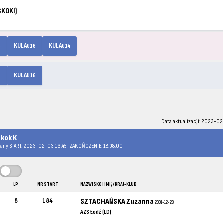
SKOKI)
KULA
KULA
8
U16
U14
KULA
8
U16
Data aktualizacji: 2023-02-
skok K
any START: 2023-02-03 16:45 | ZAKOŃCZENIE: 18:08:00
LP
NR START
NAZWISKO I IMIĘ / KRAJ-KLUB
8
184
SZTACHAŃSKA Zuzanna
2001-12-28
AZS Łódź (LD)