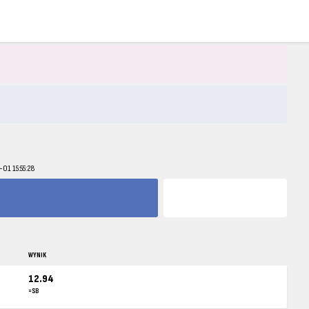
01 15:55:28
WYNIK
12.94
=SB