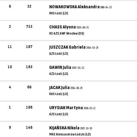
6
32
NOWAKOWSKA Aleksandra
1998-04-23
RKS Łódź (LD)
2
755
CHASS Alyona
2005-08-25
KS AZS AWF Wrocław (DS)
11
187
JUSZCZAK Gabriela
2004-03-29
AZS Łódź (LD)
10
183
GAWIN Julia
2007-05-22
AZS Łódź (LD)
4
66
JACAK Julia
2004-08-29
RKS Łódź (LD)
1
188
URYSIAK Martyna
2006-02-12
AZS Łódź (LD)
9
148
KIJAŃSKA Nikola
2007-10-30
MKS Aleksandrów Łódzki (LD)