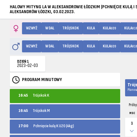
HALOWY MITYNG LA W ALEKSANDROWIE ŁÓDZKIM (PCHNIĘCIE KULĄ I 
ALEKSANDRÓW ŁÓDZKI, 03.02.2023.
WZWYŻ
W DAL
TRÓJSKOK
KULA
KULA
KULA
U20
U1
WZWYŻ
W DAL
TRÓJSKOK
KULA
KULA
KULA
U20
U1
DZIEŃ 1
2023-02-03
PROGRAM MINUTOWY
Trój
Planow
16:45
Trójskok K
Próby
16:45
Trójskok M
MSC
1
17:00
Pchnięcie kulą K U20 (4kg)