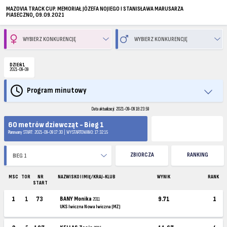
MAZOVIA TRACK CUP. MEMORIAŁ JÓZEFA NOJIEGO I STANISŁAWA MARUSARZA
PIASECZNO, 09.09.2021
DZIEŃ 1
2021-09-09
Program minutowy
Data aktualizacji: 2021-09-09 18:23:59
60 metrów dziewcząt - Bieg 1
Planowany START: 2021-09-09 17:30 | WYSTARTOWANO: 17:32:15
ZBIORCZA
RANKING
MSC
TOR
NR
NAZWISKO I IMIĘ / KRAJ-KLUB
WYNIK
RANK
START
1
1
73
BANY Monika
9.71
1
2011
UKS Iwiczna Nowa Iwiczna (MZ)