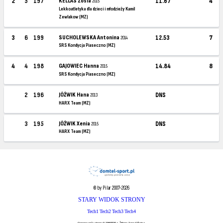
2
5
197
KELLAS Zosia
11.67
4
2015
Lekkoatletyka dla dzieci i młodzieży Kamil
Zewlakow (MZ)
3
6
199
SUCHOLEWSKA Antonina
12.53
7
2014
SRS Kondycja Piaseczno (MZ)
4
4
198
GAJOWIEC Hanna
14.84
8
2015
SRS Kondycja Piaseczno (MZ)
2
196
JÓŹWIK Hana
DNS
2013
HARX Team (MZ)
3
195
JÓŹWIK Xenia
DNS
2015
HARX Team (MZ)
© by Pilar 2007-2026
STARY WIDOK STRONY
Tech1
Tech2
Tech3
Tech4