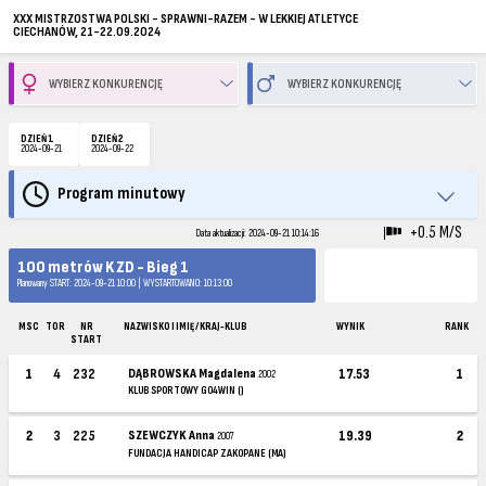
XXX MISTRZOSTWA POLSKI - SPRAWNI-RAZEM - W LEKKIEJ ATLETYCE
CIECHANÓW, 21-22.09.2024
DZIEŃ 1
DZIEŃ 2
2024-09-21
2024-09-22
Program minutowy
+0.5 M/S
Data aktualizacji: 2024-09-21 10:14:16
100 metrów K ZD - Bieg 1
Planowany START: 2024-09-21 10:00 | WYSTARTOWANO: 10:13:00
MSC
TOR
NR
NAZWISKO I IMIĘ / KRAJ-KLUB
WYNIK
RANK
START
1
4
232
DĄBROWSKA Magdalena
17.53
1
2002
KLUB SPORTOWY GO4WIN ()
2
3
225
SZEWCZYK Anna
19.39
2
2007
FUNDACJA HANDICAP ZAKOPANE (MA)