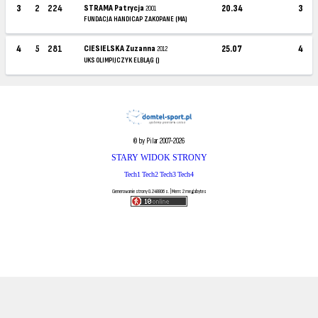
3
2
224
STRAMA Patrycja
20.34
3
2001
FUNDACJA HANDICAP ZAKOPANE (MA)
4
5
281
CIESIELSKA Zuzanna
25.07
4
2012
UKS OLIMPIJCZYK ELBLĄG ()
© by Pilar 2007-2026
STARY WIDOK STRONY
Tech1
Tech2
Tech3
Tech4
Generowanie strony 0.248806 s. | Mem: 2 megabytes