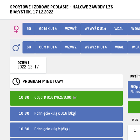
SPORTOWE I ZDROWE PODLASIE - HALOWE ZAWODY LZS
BIAŁYSTOK, 17.12.2022
60
60 M K U14
WZWYŻ
WZWYŻ K U14
WDAL
W DA
60
60M M U14
WZWYŻ
WZWYŻ M U14
WDAL
W DA
DZIEŃ 1
2022-12-17
Kwalif
PROGRAM MINUTOWY
60pp
Planow
60ppł K U16 (76.2/8.00)
10:30
[el]
10:30
Pchnięcie kulą K U16 (3kg)
MSC
10:30
Pchnięcie kulą M (6kg)
1