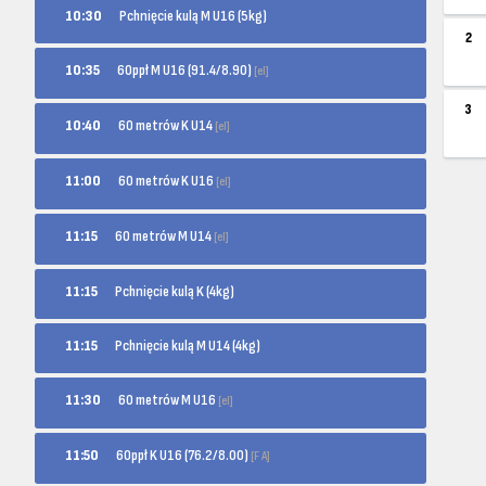
10:30
Pchnięcie kulą M U16 (5kg)
2
60ppł M U16 (91.4/8.90)
10:35
[el]
3
60 metrów K U14
10:40
[el]
60 metrów K U16
11:00
[el]
60 metrów M U14
11:15
[el]
11:15
Pchnięcie kulą K (4kg)
11:15
Pchnięcie kulą M U14 (4kg)
60 metrów M U16
11:30
[el]
60ppł K U16 (76.2/8.00)
11:50
[F A]