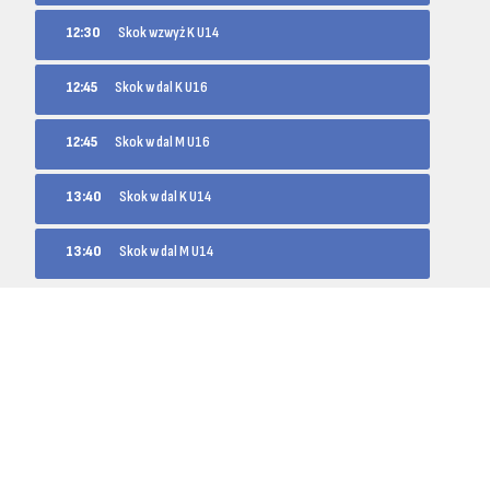
12:30
Skok wzwyż K U14
12:45
Skok w dal K U16
12:45
Skok w dal M U16
13:40
Skok w dal K U14
13:40
Skok w dal M U14