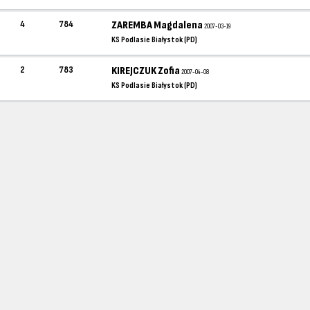
4
784
ZAREMBA Magdalena
2007-03-19
KS Podlasie Białystok (PD)
2
783
KIREJCZUK Zofia
2007-04-08
KS Podlasie Białystok (PD)