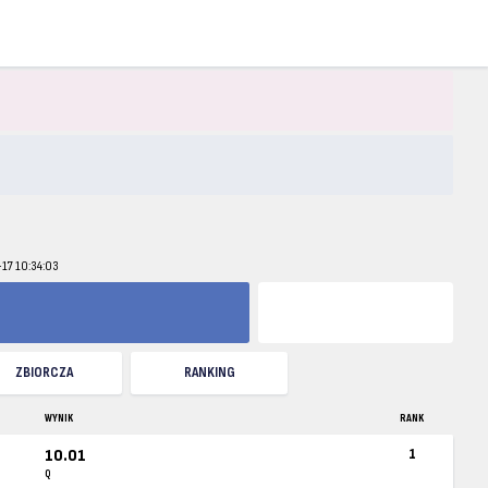
-17 10:34:03
ZBIORCZA
RANKING
WYNIK
RANK
10.01
1
Q