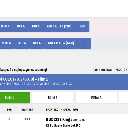
L K U14
KULA
KULA
KULA K U14 (2KG)
60P
L M U14
KULA
KULA
KULA M U14 (4KG)
60P
ikacje: 4 z najlepszymi czasami (q)
Data aktualizacji: 2022-12
ł K U16 (76.2/8.00) - elim 1
any START: 2022-12-17 10:30 | WYSTARTOWANO: 10:31:32
ELIM 1
ELIM 2
FINAŁ A
TOR
NR START
NAZWISKO I IMIĘ / KRAJ-KLUB
3
777
BUDZISZ Kinga
2007-07-06
KS Podlasie Białystok (PD)