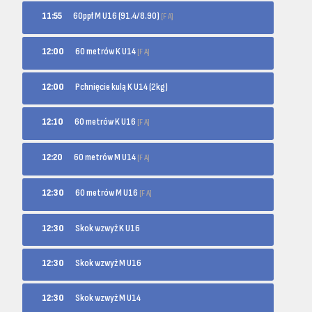
60ppł M U16 (91.4/8.90)
11:55
[F A]
60 metrów K U14
12:00
[F A]
12:00
Pchnięcie kulą K U14 (2kg)
60 metrów K U16
12:10
[F A]
60 metrów M U14
12:20
[F A]
60 metrów M U16
12:30
[F A]
12:30
Skok wzwyż K U16
12:30
Skok wzwyż M U16
12:30
Skok wzwyż M U14