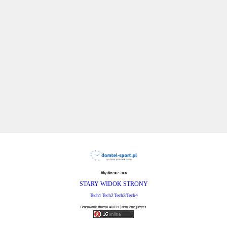
© by Pilar 2007-2026
STARY WIDOK STRONY
Tech1
Tech2
Tech3
Tech4
Generowanie strony 0.40013 s. | Mem: 2 megabytes