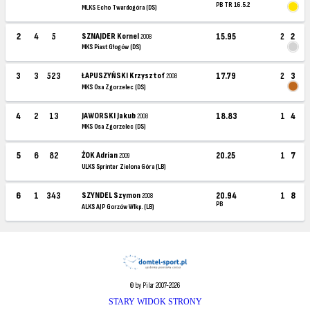
PB TR 16.5.2
MLKS Echo Twardogóra (DS)
2
4
5
SZNAJDER Kornel
15.95
2
2
2008
MKS Piast Głogów (DS)
3
3
523
ŁAPUSZYŃSKI Krzysztof
17.79
2
3
2008
MKS Osa Zgorzelec (DS)
4
2
13
JAWORSKI Jakub
18.83
1
4
2008
MKS Osa Zgorzelec (DS)
5
6
82
ŻOK Adrian
20.25
1
7
2009
ULKS Sprinter Zielona Góra (LB)
6
1
343
SZYNDEL Szymon
20.94
1
8
2008
PB
ALKS AJP Gorzów Wlkp. (LB)
© by Pilar 2007-2026
STARY WIDOK STRONY