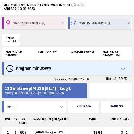
MIĘDZYWOJEWÓDZKIE MISTRZOSTWA U16 2023 (DŚL-LBU)
KARPACZ, 10.09.2023
DZIEŃ 1
2023-09-10
KLASYFIKACJA
SUMA PUNKTÓW
SUMA PUNKTÓW WOJ
KLASYFIKACJA
MEDALOWA
MEDALOWA WOJ
Program minutowy
-1.7 M/S
Data aktualizacji: 2023-09-10 20:41:06
110 metrów pł M U16 (91.4) - Bieg 1
Planowany START: 2023-09-10 12:00 | WYSTARTOWANO: 12:03:14
ZBIORCZA
RANKING
MSC
TOR
NR
NAZWISKO I IMIĘ / KRAJ-KLUB
WYNIK
PUNKTY
RANK
START
1
5
605
JANAS Grzegorz
15.62
3
1
2008