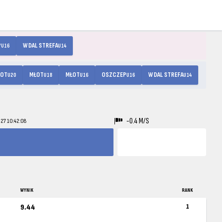
P
W DAL STREFA
U16
U14
ŁOT
MŁOT
MŁOT
OSZCZEP
W DAL STREFA
U20
U18
U16
U16
U14
-0.4 M/S
-27 10:42:08
WYNIK
RANK
9.44
1