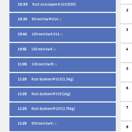
10:30
Rzut oszczepem K U16 (500)
2
60 metrów M U14
10:35
[s]
3
100 metrów K U14
10:45
[s]
100 metrów K
10:55
4
[s]
100 metrów M
11:05
[s]
5
11:20
Rzut dyskiem M U18 (1.5kg)
6
11:20
Rzut dyskiem M U16 (1kg)
7
11:20
Rzut dyskiem M U20 (1.75kg)
600 metrów K
11:20
[s]
8