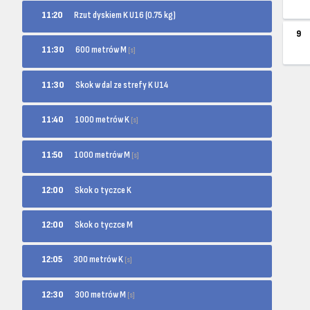
11:20
Rzut dyskiem K U16 (0.75 kg)
9
600 metrów M
11:30
[s]
11:30
Skok w dal ze strefy K U14
1000 metrów K
11:40
[s]
1000 metrów M
11:50
[s]
12:00
Skok o tyczce K
12:00
Skok o tyczce M
300 metrów K
12:05
[s]
300 metrów M
12:30
[s]