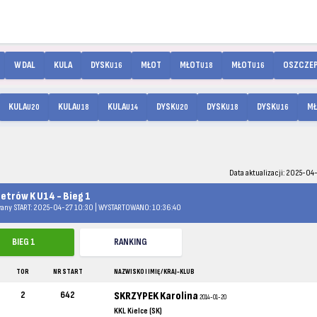
W DAL
KULA
DYSK
MŁOT
MŁOT
MŁOT
OSZCZE
U16
U18
U16
KULA
KULA
KULA
DYSK
DYSK
DYSK
M
U20
U18
U14
U20
U18
U16
Data aktualizacji: 2025-04
etrów K U14 - Bieg 1
any START: 2025-04-27 10:30 | WYSTARTOWANO: 10:36:40
BIEG 1
RANKING
TOR
NR START
NAZWISKO I IMIĘ / KRAJ-KLUB
2
642
SKRZYPEK Karolina
2014-01-20
KKL Kielce (SK)