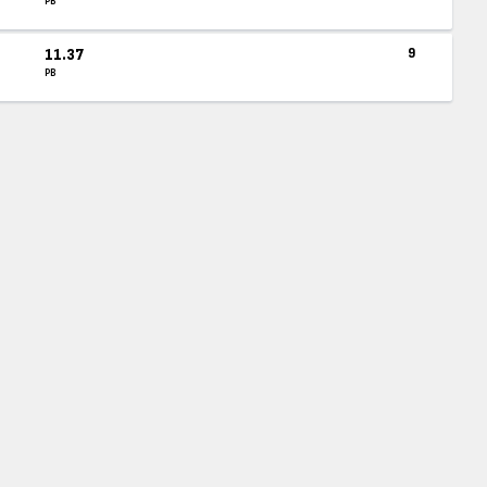
PB
11.37
9
PB