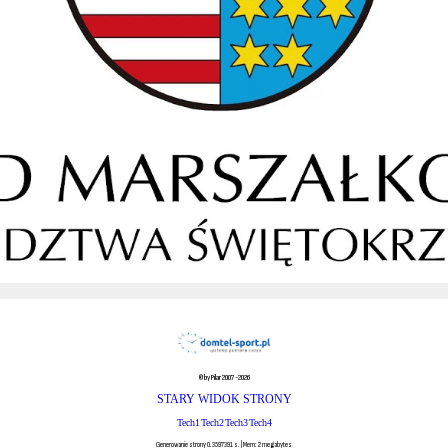
© by Pilar 2007-2026
STARY WIDOK STRONY
Tech1
Tech2
Tech3
Tech4
Generowanie strony 0.3597391 s. | Mem: 2 megabytes