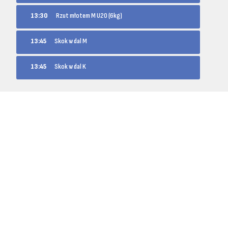
13:30
Rzut młotem M U20 (6kg)
13:45
Skok w dal M
13:45
Skok w dal K