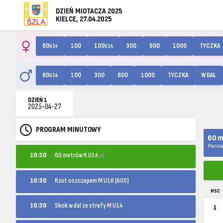
DZIEŃ MIOTACZA 2025
KIELCE, 27.04.2025
60
100
100
300
600
1000
TYCZKA
U14
U14
60
100
300
600
1000
TYCZKA
W DAL
U14
DZIEŃ 1
2025-04-27
PROGRAM MINUTOWY
60 m
Planow
60 metrów K U14
10:30
[s]
10:30
Rzut oszczepem M U16 (600)
MSC
10:30
Skok w dal ze strefy M U14
1