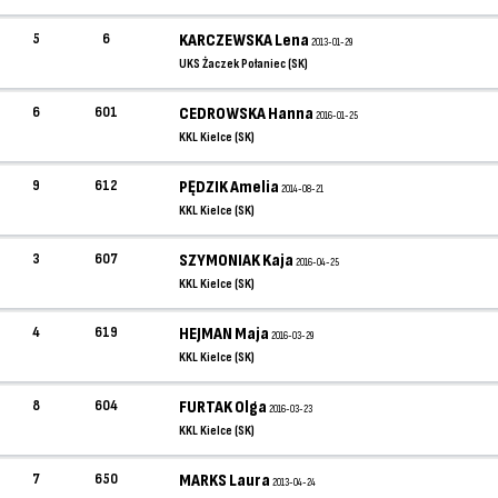
5
6
KARCZEWSKA Lena
2013-01-29
UKS Żaczek Połaniec (SK)
6
601
CEDROWSKA Hanna
2016-01-25
KKL Kielce (SK)
9
612
PĘDZIK Amelia
2014-08-21
KKL Kielce (SK)
3
607
SZYMONIAK Kaja
2016-04-25
KKL Kielce (SK)
4
619
HEJMAN Maja
2016-03-29
KKL Kielce (SK)
8
604
FURTAK Olga
2016-03-23
KKL Kielce (SK)
7
650
MARKS Laura
2013-04-24