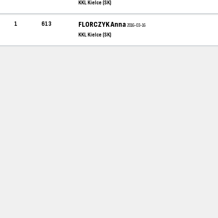
KKL Kielce (SK)
1
613
FLORCZYK Anna
2016-03-16
KKL Kielce (SK)