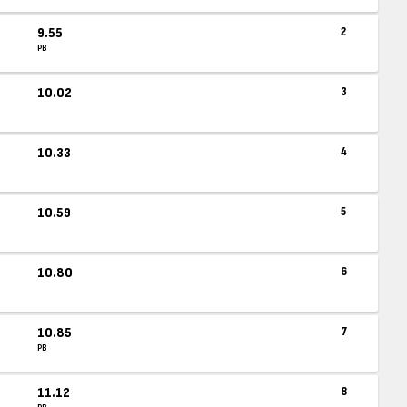
9.55
2
PB
10.02
3
10.33
4
10.59
5
10.80
6
10.85
7
PB
11.12
8