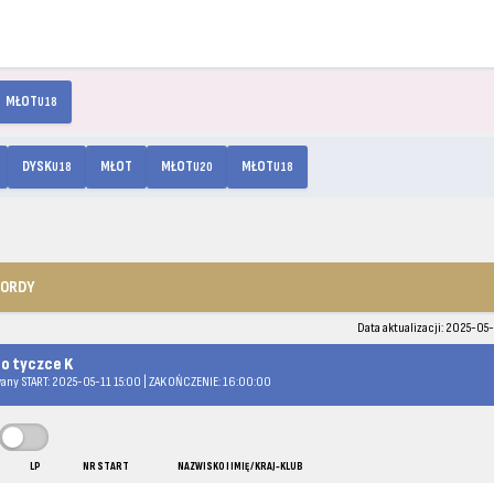
MŁOT
U18
DYSK
MŁOT
MŁOT
MŁOT
U18
U20
U18
KORDY
Data aktualizacji: 2025-05-
 o tyczce K
any START: 2025-05-11 15:00 | ZAKOŃCZENIE: 16:00:00
LP
NR START
NAZWISKO I IMIĘ / KRAJ-KLUB