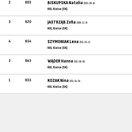
2
603
BISKUPSKA Natalia
2005-08-16
KKL Kielce (SK)
3
620
JASTRZĄB Zofia
2006-12-19
KKL Kielce (SK)
4
654
SZYMONIAK Lena
2011-05-15
KKL Kielce (SK)
5
643
WĄDER Hanna
2011-06-06
KKL Kielce (SK)
1
635
KOZAK Nina
2011-04-04
KKL Kielce (SK)