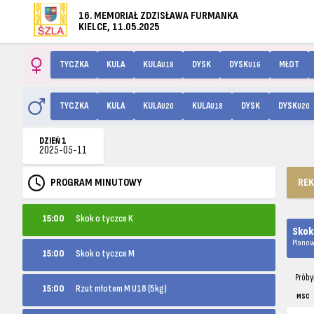
16. MEMORIAŁ ZDZISŁAWA FURMANKA
KIELCE, 11.05.2025
TYCZKA
KULA
KULA
DYSK
DYSK
MŁOT
U18
U16
TYCZKA
KULA
KULA
KULA
DYSK
DYSK
U20
U18
U20
DZIEŃ 1
2025-05-11
PROGRAM MINUTOWY
RE
15:00
Skok o tyczce K
Skok
Planow
15:00
Skok o tyczce M
Próby
15:00
Rzut młotem M U18 (5kg)
MSC