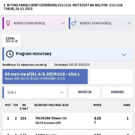
5. MITYNG PAMIĘCI IRENY SZEWIŃSKIEJ U14 I U16. MISTRZOSTWA WOJ.POM. U14 I U16
TORUŃ, 28.01.2023
DZIEŃ 1
2023-01-28
Program minutowy
Kwalifikacje: 8 z najlepszymi czasami (q)
Data aktualizacji: 2023-01-28 10:33:22
60 metrów pł (91.4/8.90) M U16 - elim 1
Planowany START: 2023-01-28 10:30 | WYSTARTOWANO: 10:32:04
ZBIORCZA
RANKING
MSC
TOR
NR
NAZWISKO I IMIĘ / KRAJ-KLUB
WYNIK
RANK
START
1
5
324
PALUSZAK Oliwier
8.59
1
2008
Q
KSLZS Kruszwica (KP)