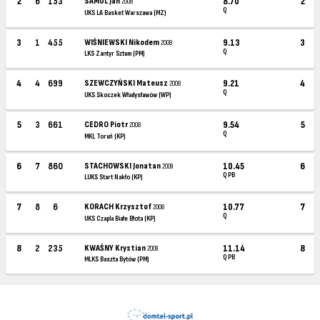
2
6
153
SAMUL Jan
8.70
2
2008
Q
UKS LA Basket Warszawa (MZ)
3
1
455
WIŚNIEWSKI Nikodem
9.13
3
2008
Q
LKS Zantyr Sztum (PM)
4
4
699
SZEWCZYŃSKI Mateusz
9.21
4
2008
Q
UKS Skoczek Władysławów (WP)
5
3
661
CEDRO Piotr
9.54
5
2008
Q
MKL Toruń (KP)
6
7
860
STACHOWSKI Jonatan
10.45
6
2009
Q PB
LUKS Start Nakło (KP)
7
8
6
KORACH Krzysztof
10.77
7
2008
Q
UKS Czapla Białe Błota (KP)
8
2
235
KWAŚNY Krystian
11.14
8
2009
Q PB
MLKS Baszta Bytów (PM)