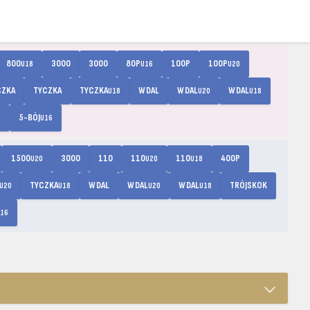
800
3000
3000
80P
100P
100P
U18
U16
U20
CZKA
TYCZKA
TYCZKA
W DAL
W DAL
W DAL
U18
U20
U18
5-BÓJ
6
U16
1500
3000
110
110
110
400P
U20
U20
U18
TYCZKA
W DAL
W DAL
W DAL
TRÓJSKOK
U20
U18
U20
U18
16