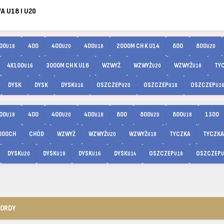
A U18 I U20
00
400
400
400
2000M CH K U14
800
800
U18
U20
U18
U20
4X100
3000M CH K U16
WZWYŻ
WZWYŻ
WZWYŻ
TY
U16
U20
U18
DYSK
DYSK
DYSK
OSZCZEP
OSZCZEP
OSZCZEP
U16
U20
U18
U1
00
400
400
400
800
800
800
1500
U18
U20
U18
U20
U18
000CH
CHÓD
WZWYŻ
WZWYŻ
WZWYŻ
TYCZKA
TYCZKA
U20
U18
DYSK
DYSK
DYSK
DYSK
OSZCZEP
OSZCZEP
U20
U18
U16
U14
U18
U
KORDY