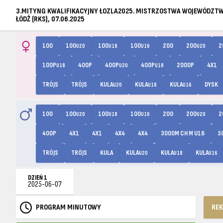
3.MITYNG KWALIFIKACYJNY ŁOZLA2025. MISTRZOSTWA WOJEWÓDZTW
ŁÓDŹ (RKS), 07.06.2025
100
100
100
100
200
200
2
U20
U18
U16
U20
100P
400P
400P
400P
2000P
4X1
U18
U20
U18
TRÓJS
TRÓJS
KULA
KULA
KULA
DYSK
U20
U18
U16
100
100
100
100
200
200
2
U20
U18
U16
U20
400P
4X1
4X1
4X4
4X4
3000M CH M U16
5
TRÓJS
TRÓJS
KULA
KULA
KULA
KULA
U20
U18
U16
DZIEŃ 1
2025-06-07
PROGRAM MINUTOWY
RE