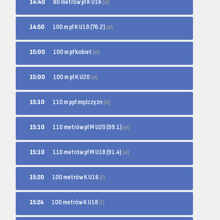
80 metrów pł K U16
14:40
[el]
100 m pł K U18 (76.2)
14:50
[el]
100 m pł kobiet
15:00
[el]
100 m pł K U20
15:00
[el]
110 m ppł mężczyzn
15:10
[el]
110 metrów pł M U20 (99.1)
15:10
[el]
110 metrów pł M U18 (91.4)
15:10
[el]
100 metrów K U16
15:20
[F]
100 metrów K U18
15:24
[F]