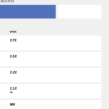
6-08 10:39:03
WYNIK
2.72
2.52
2.22
2.12
PB
NM