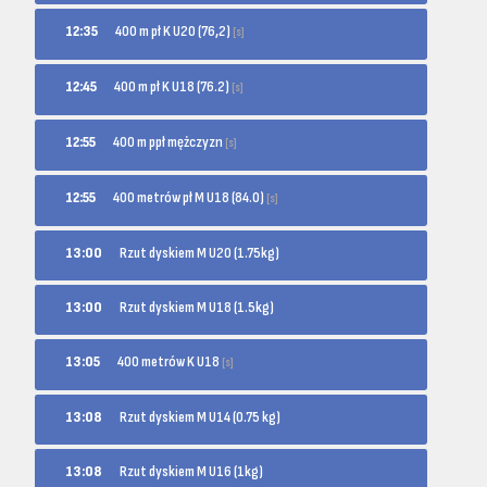
400 m pł K U20 (76,2)
12:35
[s]
400 m pł K U18 (76.2)
12:45
[s]
400 m ppł mężczyzn
12:55
[s]
400 metrów pł M U18 (84.0)
12:55
[s]
13:00
Rzut dyskiem M U20 (1.75kg)
13:00
Rzut dyskiem M U18 (1.5kg)
400 metrów K U18
13:05
[s]
13:08
Rzut dyskiem M U14 (0.75 kg)
13:08
Rzut dyskiem M U16 (1kg)