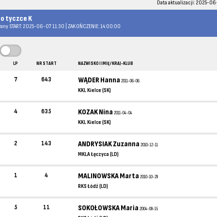
Data aktualizacji: 2025-0
 o tyczce K
any START: 2025-06-07 11:30 | ZAKOŃCZENIE: 14:00:00
LP
NR START
NAZWISKO I IMIĘ / KRAJ-KLUB
7
643
WĄDER Hanna
2011-06-06
KKL Kielce (SK)
4
635
KOZAK Nina
2011-04-04
KKL Kielce (SK)
2
143
ANDRYSIAK Zuzanna
2010-12-11
MKLA Łęczyca (LD)
1
4
MALINOWSKA Marta
2010-10-29
RKS Łódź (LD)
5
11
SOKOŁOWSKA Maria
2004-09-15