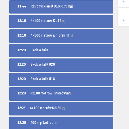
11:44
Rzut dyskiem K U16 (0.75 kg)
4x100 metrów K U16
12:10
[s]
4x100 metrów juniorek mł
12:10
[s]
12:20
Skok w dal K
12:20
Skok w dal K U20
12:20
Skok w dal K U18
4x100 metrów juniorów mł
12:20
[s]
4x100 metrów M U20
12:25
[s]
400 m pł kobiet
12:35
[s]