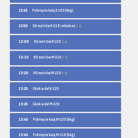
12:45
Pchnięcie kulą K U20 (4kg)
60 metrów K U18 i młodsze
12:50
[F B]
60 metrów K U20
13:00
[F A]
60 metrów M U18
13:10
[F B]
60 metrów M U20
13:20
[F B]
13:25
Skok w dal K U20
13:25
Skok w dal M U20
13:45
Pchnięcie kulą M U20 (6kg)
13:45
Pchnięcie kulą M U18 (5kg)