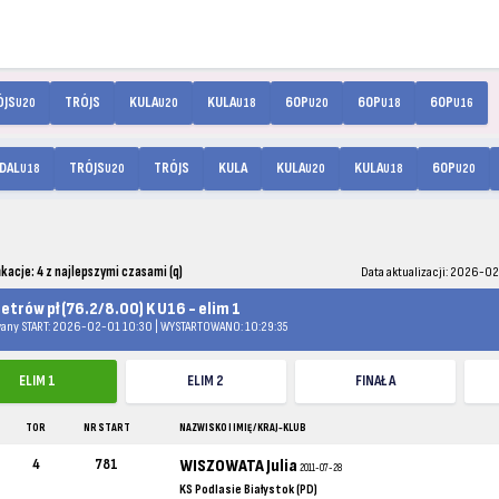
ÓJS
TRÓJS
KULA
KULA
60P
60P
60P
U20
U20
U18
U20
U18
U16
DAL
TRÓJS
TRÓJS
KULA
KULA
KULA
60P
U18
U20
U20
U18
U20
ikacje: 4 z najlepszymi czasami (q)
Data aktualizacji: 2026-0
etrów pł (76.2/8.00) K U16 - elim 1
any START: 2026-02-01 10:30 | WYSTARTOWANO: 10:29:35
ELIM 1
ELIM 2
FINAŁ A
TOR
NR START
NAZWISKO I IMIĘ / KRAJ-KLUB
4
781
WISZOWATA Julia
2011-07-28
KS Podlasie Białystok (PD)