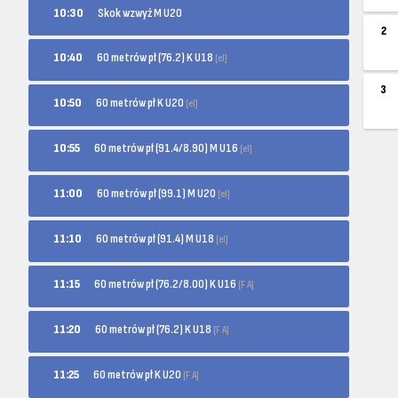
10:30
Skok wzwyż M U20
2
60 metrów pł (76.2) K U18
10:40
[el]
3
60 metrów pł K U20
10:50
[el]
60 metrów pł (91.4/8.90) M U16
10:55
[el]
60 metrów pł (99.1) M U20
11:00
[el]
60 metrów pł (91.4) M U18
11:10
[el]
60 metrów pł (76.2/8.00) K U16
11:15
[F A]
60 metrów pł (76.2) K U18
11:20
[F A]
60 metrów pł K U20
11:25
[F A]