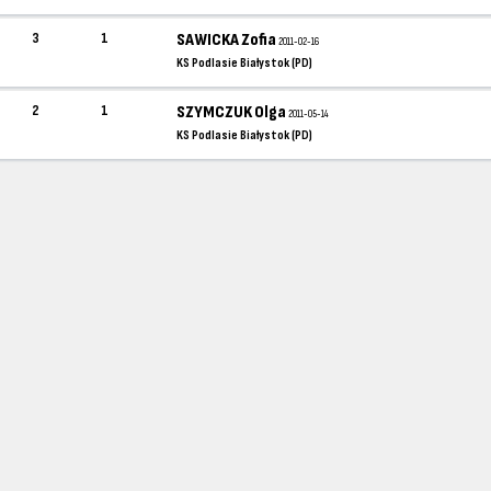
3
1
SAWICKA Zofia
2011-02-16
KS Podlasie Białystok (PD)
2
1
SZYMCZUK Olga
2011-05-14
KS Podlasie Białystok (PD)