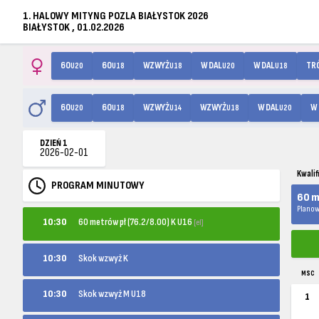
1. HALOWY MITYNG POZLA BIAŁYSTOK 2026
BIAŁYSTOK , 01.02.2026
60
60
WZWYŻ
W DAL
W DAL
TR
U20
U18
U18
U20
U18
60
60
WZWYŻ
WZWYŻ
W DAL
W 
U20
U18
U14
U18
U20
DZIEŃ 1
2026-02-01
Kwalif
PROGRAM MINUTOWY
60 m
Planow
60 metrów pł (76.2/8.00) K U16
10:30
[el]
10:30
Skok wzwyż K
MSC
10:30
Skok wzwyż M U18
1