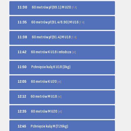
60 metrów pł (99.1) M U20
11:30
[F A]
60 metrów pł (91.4/8.90) M U16
11:35
[F A]
60 metrów pł (91.4) M U18
11:38
[F A]
60 metrów K U18 i młodsze
11:42
[el]
11:50
Pchnięcie kulą K U18 (3kg)
60 metrów K U20
12:05
[el]
60 metrów M U18
12:12
[el]
60 metrów M U20
12:35
[el]
12:45
Pchnięcie kulą M (7.26kg)