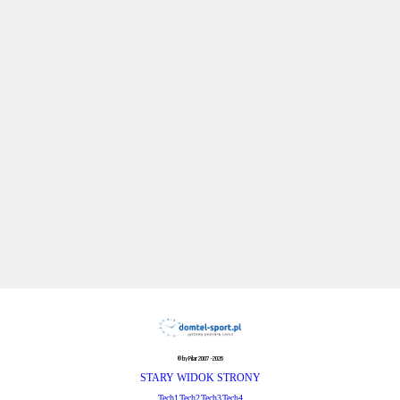
© by Pilar 2007-2026
STARY WIDOK STRONY
Tech1
Tech2
Tech3
Tech4