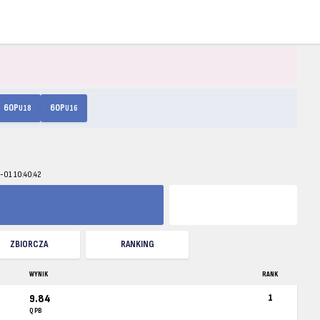
60P
60P
U18
U16
2-01 10:40:42
ZBIORCZA
RANKING
WYNIK
RANK
9.84
1
Q PB