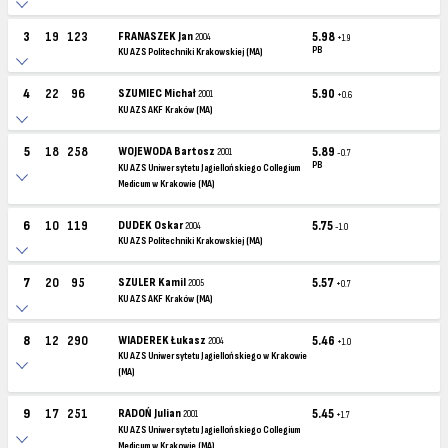
3
19
123
FRANASZEK Jan
5.98
2004
+1.9
PB
KU AZS Politechniki Krakowskiej (MA)
4
22
96
SZUMIEC Michał
5.90
2001
+0.6
KU AZS AKF Kraków (MA)
5
18
258
WOJEWODA Bartosz
5.89
2001
-0.7
PB
KU AZS Uniwersytetu Jagiellońskiego Collegium
Medicum w Krakowie (MA)
6
10
119
DUDEK Oskar
5.75
2004
-1.0
KU AZS Politechniki Krakowskiej (MA)
7
20
95
SZULER Kamil
5.57
2005
+0.7
KU AZS AKF Kraków (MA)
8
12
290
WIADEREK Łukasz
5.46
2004
+1.0
KU AZS Uniwersytetu Jagiellońskiego w Krakowie
(MA)
9
17
251
RADOŃ Julian
5.45
2001
+1.7
KU AZS Uniwersytetu Jagiellońskiego Collegium
Medicum w Krakowie (MA)