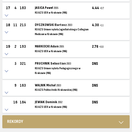
17
4
183
JASICA Paweł
4.44
2005
+0.7
KU AZS UEK w Krakowie (MA)
18
11
215
DYCZKOWSKI Bartosz
4.30
2003
+1.1
KU AZS Uniwersytetu Jagiellońskiego Collegium
Medicum w Krakowie (MA)
19
2
193
MARKOCKI Adam
2.76
2005
+0.0
KU AZS UEK w Krakowie (MA)
5
321
PRUCHNIK Sebastian
DNS
2003
KU AZS Uniwersytetu Pedagogicznego w
Krakowie (MA)
9
163
WALNIK Michał
DNS
2003
KU AZS Politechniki Krakowskiej (MA)
16
184
JEWIAK Dominik
DNS
2002
KU AZS UEK w Krakowie (MA)
REKORDY