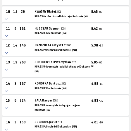
10
15
29
KWAŚNY Błażej
5.45
2001
-0.7
KU AZS Ak. Górniczo-Hutniczej w Krakowie (MA)
11
8
181
HUBCZAK Szymon
5.42
2005
-0.4
KU AZS UEK w Krakowie (MA)
12
14
146
PSZCZÓŁKA Krzysztof
5.38
1995
+1.3
KU AZS Politechniki Krakowskiej (MA)
13
13
283
SOBOLEWSKI Przemysław
5.05
2005
-0.3
SB
KU AZS Uniwersytetu Jagiellońskiego w Krakowie
(MA)
14
3
187
KONOPKA Bartosz
4.98
2001
-1.4
KU AZS UEK w Krakowie (MA)
15
6
324
SALA Kacper
4.93
2002
+2.2
KU AZS Uniwersytetu Pedagogicznego w
Krakowie (MA)
16
1
159
SUCHORA Jakub
4.81
2001
-1.0
KU AZS Politechniki Krakowskiej (MA)