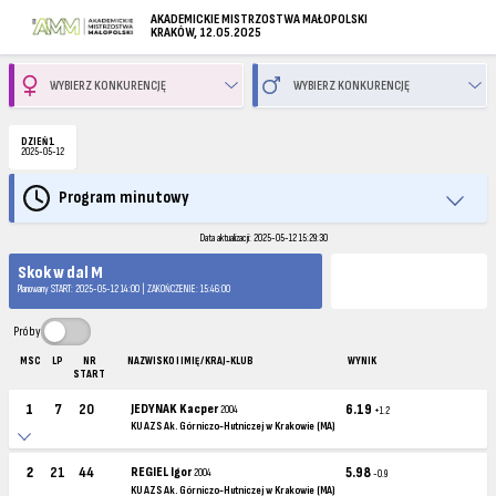
AKADEMICKIE MISTRZOSTWA MAŁOPOLSKI
KRAKÓW, 12.05.2025
DZIEŃ 1
2025-05-12
Program minutowy
Data aktualizacji: 2025-05-12 15:29:30
Skok w dal M
Planowany START: 2025-05-12 14:00 | ZAKOŃCZENIE: 15:46:00
Próby
MSC
LP
NR
NAZWISKO I IMIĘ / KRAJ-KLUB
WYNIK
START
1
7
20
JEDYNAK Kacper
6.19
2004
+1.2
KU AZS Ak. Górniczo-Hutniczej w Krakowie (MA)
2
21
44
REGIEL Igor
5.98
2004
-0.9
KU AZS Ak. Górniczo-Hutniczej w Krakowie (MA)