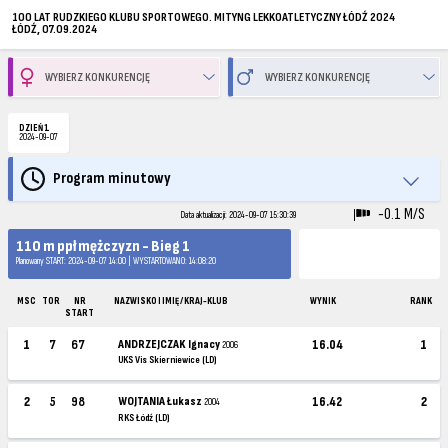
100 LAT RUDZKIEGO KLUBU SPORTOWEGO. MITYNG LEKKOATLETYCZNY ŁÓDŹ 2024
ŁÓDŹ, 07.09.2024
DZIEŃ 1
2024-09-07
Program minutowy
-0.1 M/S
Data aktualizacji: 2024-09-07 15:30:39
110 m ppł mężczyzn - Bieg 1
Planowany START: 2024-09-07 14:00 | WYSTARTOWANO: 14:08:20
MSC
TOR
NR
NAZWISKO I IMIĘ / KRAJ-KLUB
WYNIK
RANK
START
1
7
67
ANDRZEJCZAK Ignacy
16.04
1
2006
UKS Vis Skierniewice (LD)
2
5
98
WOJTANIA Łukasz
16.42
2
2004
RKS Łódź (LD)