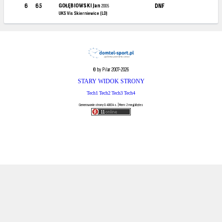
6
65
GOŁĘBIOWSKI Jan
DNF
2005
UKS Vis Skierniewice (LD)
© by Pilar 2007-2026
STARY WIDOK STRONY
Tech1
Tech2
Tech3
Tech4
Generowanie strony 0.40834 s. | Mem: 2 megabytes