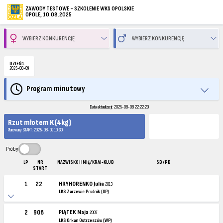
ZAWODY TESTOWE - SZKOLENIE WKS OPOLSKIE
OPOLE, 10.08.2025
DZIEŃ 1
2025-08-09
Program minutowy
Data aktualizacji: 2025-08-08 22:22:20
Rzut młotem K (4kg)
Planowany START: 2025-08-09 10:30
Próby
LP
NR
NAZWISKO I IMIĘ / KRAJ-KLUB
SB / PB
START
1
22
HRYHORENKO Julia
2013
LKS Zarzewie Prudnik (OP)
2
908
PIĄTEK Maja
2007
LKS Orkan Ostrzeszów (WP)