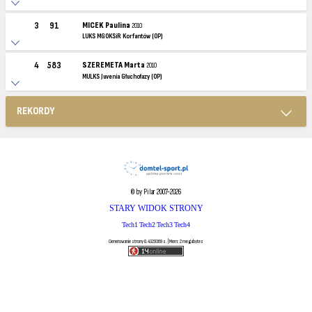
3
91
MICEK Paulina
2010
LUKS MGOKSiR Korfantów (OP)
4
583
SZEREMETA Marta
2010
MULKS Juvenia Głuchołazy (OP)
REKORDY
© by Pilar 2007-2026
STARY WIDOK STRONY
Tech1
Tech2
Tech3
Tech4
Generowanie strony 0.4329369 s. | Mem: 2 megabytes