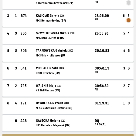
SB
STS Pomerania Szczecinek (ZP)
3
1
874
KALICIAK Sylwia
28:06.09
6
3
2009
PB
MKS Hermes Gryfino (ZP)
4
9
365
SZMYTKOWSKA Nikola
28:56.28
5
4
2009
MKS Bank BS Płońsk (MZ)
5
5
208
TARNOWSKA Gabriela
30:10.83
4
5
2009
MKS Unia Hrubieszów (LU)
6
3
641
MICHALEC Zofia
30:48.19
3
6
2009
SB
CMKL Człuchów (PM)
7
2
735
WAJSNIS Maja
30:54.50
2
7
2010
PB
KS Stal Pleszew (WP)
8
4
121
DYGULSKA Natalia
31:19.31
1
8
2009
MLKS Nadwiślanin Chełmno (KP)
6
448
GAŁECKA Helena
DQ
2010
TR 54.7.1
UKS Herkules Sulejówek (MZ)