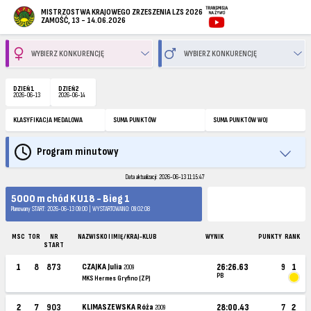
MISTRZOSTWA KRAJOWEGO ZRZESZENIA LZS 2026
ZAMOŚĆ, 13 - 14.06.2026
DZIEŃ 1
DZIEŃ 2
2026-06-13
2026-06-14
KLASYFIKACJA MEDALOWA
SUMA PUNKTÓW
SUMA PUNKTÓW WOJ
Program minutowy
Data aktualizacji: 2026-06-13 11:15:47
5000 m chód K U18 - Bieg 1
Planowany START: 2026-06-13 09:00 | WYSTARTOWANO: 09:02:08
MSC
TOR
NR
NAZWISKO I IMIĘ / KRAJ-KLUB
WYNIK
PUNKTY
RANK
START
1
8
873
CZAJKA Julia
26:26.63
9
1
2009
PB
MKS Hermes Gryfino (ZP)
2
7
903
KLIMASZEWSKA Róża
28:00.43
7
2
2009