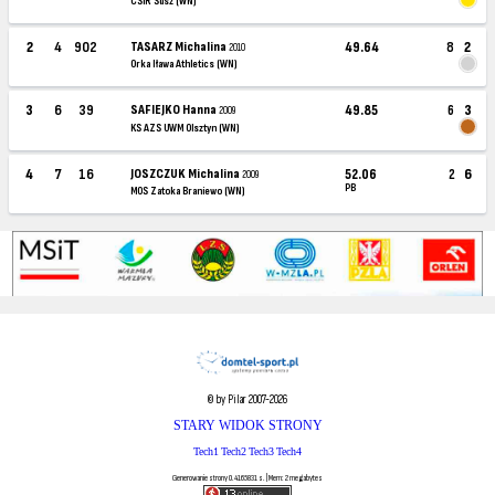
CSiR Susz (WN)
2
4
902
TASARZ Michalina
49.64
8
2
2010
Orka Iława Athletics (WN)
3
6
39
SAFIEJKO Hanna
49.85
6
3
2009
KS AZS UWM Olsztyn (WN)
4
7
16
JOSZCZUK Michalina
52.06
2
6
2009
PB
MOS Zatoka Braniewo (WN)
© by Pilar 2007-2026
STARY WIDOK STRONY
Tech1
Tech2
Tech3
Tech4
Generowanie strony 0.4165831 s. | Mem: 2 megabytes