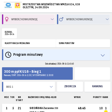
MISTRZOSTWA WOJEWÓDZTWA WMZLA U14, U16
OLSZTYN, 14.09.2024
DZIEŃ 1
2024-09-14
KLASYFIKACJA MEDALOWA
SUMA PUNKTÓW
Program minutowy
Data aktualizacji: 2024-09-14 11:45:40
300 m ppł K U16 - Bieg 1
Planowany START: 2024-09-14 11:30 | WYSTARTOWANO: 11:30:00
ZBIORCZA
RANKING
MSC
TOR
NR
NAZWISKO I IMIĘ / KRAJ-KLUB
WYNIK
PUNKTY
RANK
START
1
5
21
SIECIŃSKA Zuzanna
48.45
10
1
2009