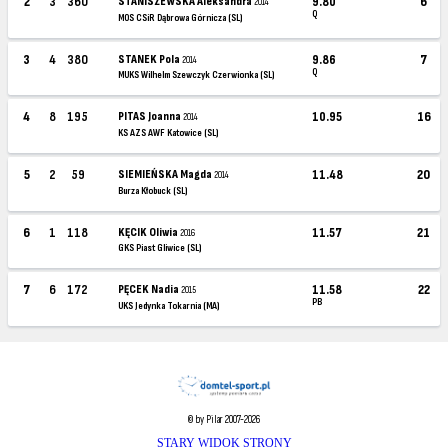
2
3
360
STANISZEWSKA Aleksandra
9.80
6
2014
Q
MOS CSiR Dąbrowa Górnicza (SL)
3
4
380
STANEK Pola
9.86
7
2014
Q
MUKS Wilhelm Szewczyk Czerwionka (SL)
4
8
195
PITAS Joanna
10.95
16
2014
KS AZS AWF Katowice (SL)
5
2
59
SIEMIEŃSKA Magda
11.48
20
2014
Burza Kłobuck (SL)
6
1
118
KĘCIK Oliwia
11.57
21
2016
GKS Piast Gliwice (SL)
7
6
172
PĘCEK Nadia
11.58
22
2015
PB
UKS Jedynka Tokarnia (MA)
© by Pilar 2007-2026
STARY WIDOK STRONY