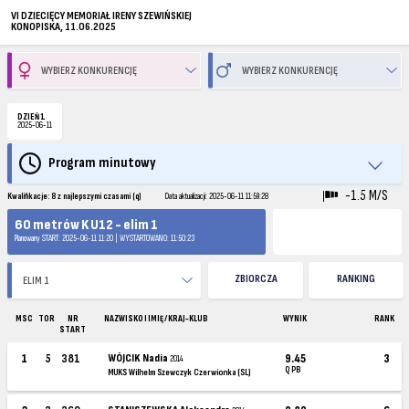
VI DZIECIĘCY MEMORIAŁ IRENY SZEWIŃSKIEJ
KONOPISKA, 11.06.2025
DZIEŃ 1
2025-06-11
Program minutowy
-1.5 M/S
Kwalifikacje: 8 z najlepszymi czasami (q)
Data aktualizacji: 2025-06-11 11:59:28
60 metrów K U12 - elim 1
Planowany START: 2025-06-11 11:20 | WYSTARTOWANO: 11:50:23
ZBIORCZA
RANKING
MSC
TOR
NR
NAZWISKO I IMIĘ / KRAJ-KLUB
WYNIK
RANK
START
1
5
381
WÓJCIK Nadia
9.45
3
2014
Q PB
MUKS Wilhelm Szewczyk Czerwionka (SL)