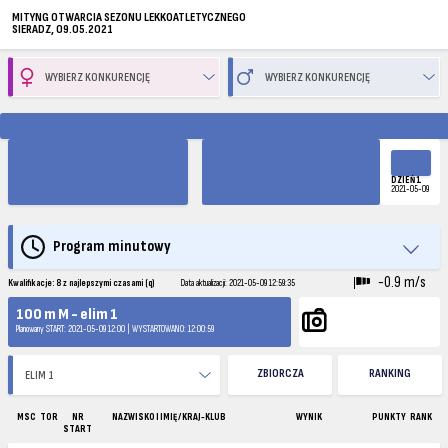
MITYNG OTWARCIA SEZONU LEKKOATLETYCZNEGO
SIERADZ, 09.05.2021
DZIEŃ 1
2021-05-09
Program minutowy
-0.9 m/s
Kwalifikacje: 8 z najlepszymi czasami (q)
Data aktualizacji: 2021-05-09 12:59:35
100 m M - elim 1
Planowany START: 2021-05-09 12:00 | WYSTARTOWANO: 12:00:59
ZBIORCZA
RANKING
MSC
TOR
NR
NAZWISKO I IMIĘ / KRAJ-KLUB
WYNIK
PUNKTY
RANK
START