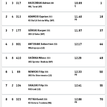
1
3
517
BRZEZIŃSKI Adrian
10.69
1
1998
Q
MKL Toruń (KP)
2
4
315
ADAMCIO Cyprian
11.40
18
2003
PB
KS Stal LA Ostrów Wlkp. (WP)
3
7
177
GÓRSKI Kacper
11.97
37
2001
UKS 12 Kalisz (WP)
4
5
801
ANTOSIAK Sebastian
12.17
44
2006
MKLA Łęczyca (LD)
5
8
410
SKÓRKA Miłosz
12.29
49
2003
UKS Sprinter Słodków (WP)
6
1
69
NOWICKI Filip
12.33
50
2006
PB
UKS Vis Skierniewice (LD)
7
2
104
SKALSKI Filip
12.41
55
2004
RKS Łódź (LD)
8
6
323
PETKA Kamil
12.86
70
2006
PB
KS Victoria Trzebinia (MA)