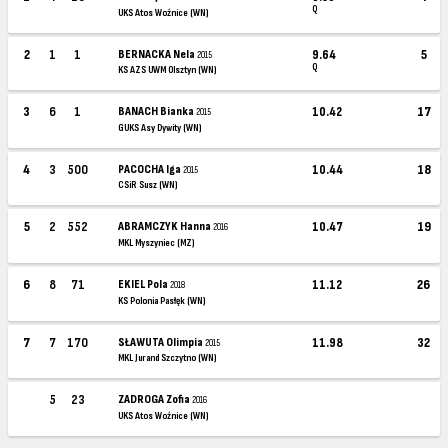
Q
UKS Atos Woźnice (WN)
2
1
1
BERNACKA Nela
9.64
5
2015
Q
KS AZS UWM Olsztyn (WN)
3
6
1
BANACH Bianka
10.42
17
2015
GUKS Asy Dywity (WN)
4
3
500
PACOCHA Iga
10.44
18
2015
CSiR Susz (WN)
5
2
552
ABRAMCZYK Hanna
10.47
19
2016
MKL Myszyniec (MZ)
6
8
71
EKIEL Pola
11.12
26
2018
KS Polonia Pasłęk (WN)
7
7
170
SŁAWUTA Olimpia
11.98
32
2015
MKL Jurand Szczytno (WN)
5
23
ZADROGA Zofia
2016
UKS Atos Woźnice (WN)