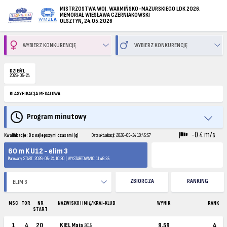
MISTRZOSTWA WOJ. WARMIŃSKO-MAZURSKIEGO LDK 2026.
MEMORIAŁ WIESŁAWA CZERNIAKOWSKI
OLSZTYN, 24.05.2026
DZIEŃ 1
2026-05-24
KLASYFIKACJA MEDALOWA
Program minutowy
-0.4 m/s
Kwalifikacje: 8 z najlepszymi czasami (q)
Data aktualizacji: 2026-05-24 10:45:57
60 m K U12 - elim 3
Planowany START: 2026-05-24 10:30 | WYSTARTOWANO: 11:46:35
ZBIORCZA
RANKING
MSC
TOR
NR
NAZWISKO I IMIĘ / KRAJ-KLUB
WYNIK
RANK
START
1
4
20
KIEL Maja
9.59
4
2015