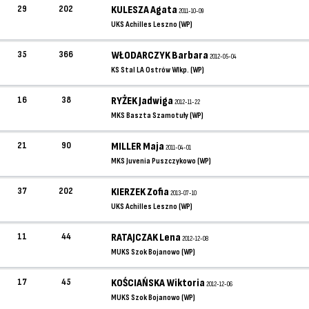
29
202
KULESZA Agata
2011-10-09
UKS Achilles Leszno (WP)
35
366
WŁODARCZYK Barbara
2012-05-04
KS Stal LA Ostrów Wlkp. (WP)
16
38
RYŻEK Jadwiga
2012-11-22
MKS Baszta Szamotuły (WP)
21
90
MILLER Maja
2011-04-01
MKS Juvenia Puszczykowo (WP)
37
202
KIERZEK Zofia
2013-07-10
UKS Achilles Leszno (WP)
11
44
RATAJCZAK Lena
2012-12-08
MUKS Szok Bojanowo (WP)
17
45
KOŚCIAŃSKA Wiktoria
2012-12-06
MUKS Szok Bojanowo (WP)