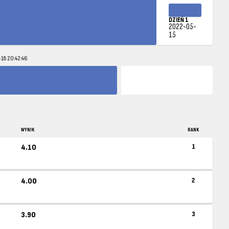
DZIEŃ 1
2022-05-
15
-18 20:42:46
WYNIK
RANK
4.10
1
4.00
2
3.90
3