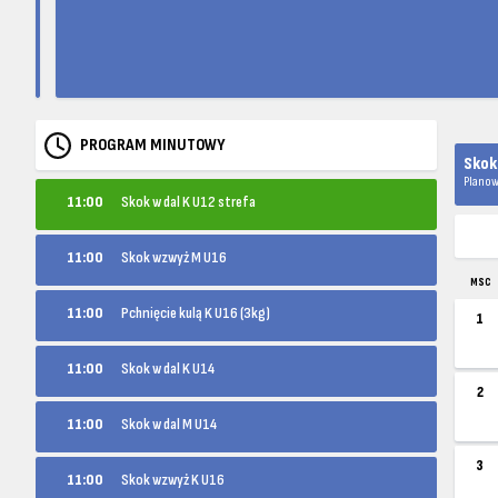
PROGRAM MINUTOWY
Skok
Planow
11:00
Skok w dal K U12 strefa
11:00
Skok wzwyż M U16
MSC
11:00
Pchnięcie kulą K U16 (3kg)
1
11:00
Skok w dal K U14
2
11:00
Skok w dal M U14
3
11:00
Skok wzwyż K U16