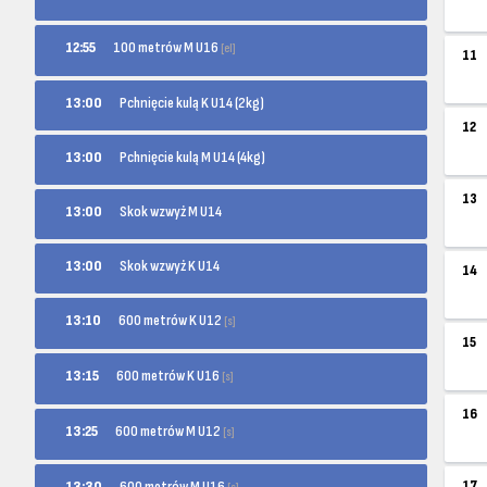
100 metrów M U16
12:55
[el]
11
13:00
Pchnięcie kulą K U14 (2kg)
12
13:00
Pchnięcie kulą M U14 (4kg)
13
13:00
Skok wzwyż M U14
13:00
Skok wzwyż K U14
14
600 metrów K U12
13:10
[s]
15
600 metrów K U16
13:15
[s]
16
600 metrów M U12
13:25
[s]
600 metrów M U16
17
13:30