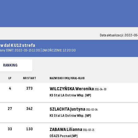
Data aktualizacji: 2022-05
 w dal K U12 strefa
any START: 2022-05-15 11:00 | ZAKOŃCZENIE: 12:20:00
RANKING
LP
NR START
NAZWISKO I IMIĘ / KRAJ-KLUB
4
373
WILCZYŃSKA Weronika
2011-04-30
KS Stal LA Ostrów Wlkp. (WP)
27
342
SZLACHTA Justyna
2011-02-04
KS Stal LA Ostrów Wlkp. (WP)
33
150
ZABAWA Lilianna
2011-02-21
OŚ AZS Poznań (WP)