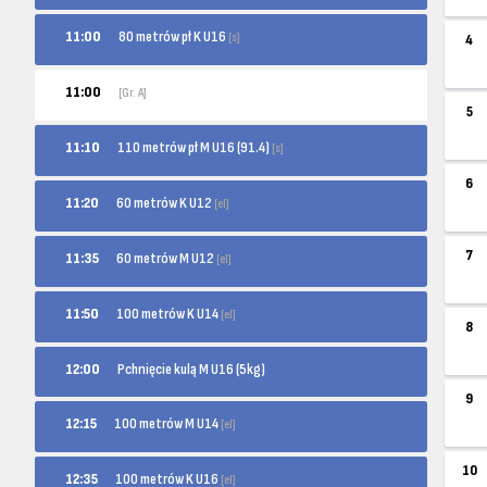
80 metrów pł K U16
11:00
[s]
4
11:00
[Gr. A]
5
110 metrów pł M U16 (91.4)
11:10
[s]
6
60 metrów K U12
11:20
[el]
7
60 metrów M U12
11:35
[el]
100 metrów K U14
11:50
[el]
8
12:00
Pchnięcie kulą M U16 (5kg)
9
100 metrów M U14
12:15
[el]
10
100 metrów K U16
12:35
[el]