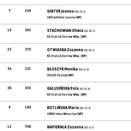
7
209
GINTER Joanna
2011-05-14
UKS Achilles Leszno (WP)
19
365
STACHOWIAK Oliwia
2011-08-25
KS Stal LA Ostrów Wlkp. (WP)
23
370
OTWIASKA Zuzanna
2011-09-25
KS Stal LA Ostrów Wlkp. (WP)
34
101
BŁOSZYK Monika
2011-01-01
OŚ AZS Poznań (WP)
36
303
GALUSIŃSKA Pola
2013-01-16
KS Stal LA Ostrów Wlkp. (WP)
9
180
KOTLIŃSKA Maria
2011-03-29
UMKS Iskra Wolsztyn (WP)
15
706
NAPIERAŁA Zuzanna
2011-11-17