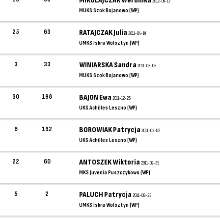
MIKOŁAJCZAK Weronika
2012-09-12
MUKS Szok Bojanowo (WP)
25
63
RATAJCZAK Julia
2011-04-19
UMKS Iskra Wolsztyn (WP)
3
33
WINIARSKA Sandra
2011-05-05
MUKS Szok Bojanowo (WP)
30
198
BAJON Ewa
2011-12-25
UKS Achilles Leszno (WP)
6
192
BOROWIAK Patrycja
2011-03-02
UKS Achilles Leszno (WP)
22
60
ANTOSZEK Wiktoria
2011-09-25
MKS Juvenia Puszczykowo (WP)
5
2
PALUCH Patrycja
2011-08-23
UMKS Iskra Wolsztyn (WP)