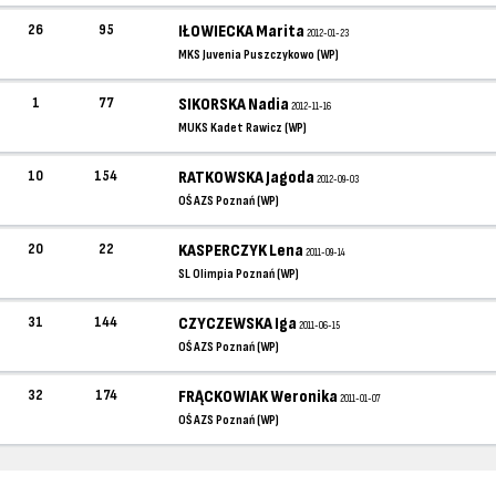
26
95
IŁOWIECKA Marita
2012-01-23
MKS Juvenia Puszczykowo (WP)
1
77
SIKORSKA Nadia
2012-11-16
MUKS Kadet Rawicz (WP)
10
154
RATKOWSKA Jagoda
2012-09-03
OŚ AZS Poznań (WP)
20
22
KASPERCZYK Lena
2011-09-14
SL Olimpia Poznań (WP)
31
144
CZYCZEWSKA Iga
2011-06-15
OŚ AZS Poznań (WP)
32
174
FRĄCKOWIAK Weronika
2011-01-07
OŚ AZS Poznań (WP)