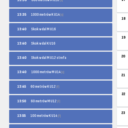
[s]
1000 metrów K U14
13:35
[s]
18
13:40
Skok w dal M U16
19
13:40
Skok w dal K U16
20
13:40
Skok w dal M U12 strefa
1000 metrów M U14
13:40
[s]
21
60 metrów K U12
13:45
[F]
22
60 metrów M U12
13:50
[F]
23
100 metrów K U14
13:55
[F]