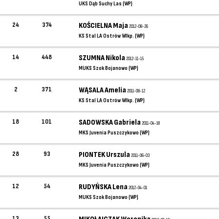
UKS Dąb Suchy Las (WP)
24
374
KOŚCIELNA Maja
2012-08-26
KS Stal LA Ostrów Wlkp. (WP)
14
448
SZUMNA Nikola
2012-11-15
MUKS Szok Bojanowo (WP)
2
371
WĄSALA Amelia
2011-08-12
KS Stal LA Ostrów Wlkp. (WP)
18
101
SADOWSKA Gabriela
2011-04-18
MKS Juvenia Puszczykowo (WP)
28
93
PIONTEK Urszula
2011-06-03
MKS Juvenia Puszczykowo (WP)
12
54
RUDYŃSKA Lena
2012-04-01
MUKS Szok Bojanowo (WP)
13
55