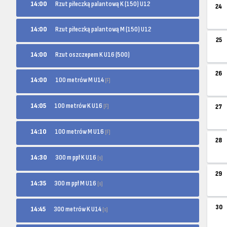
14:00
Rzut piłeczką palantową K (150) U12
24
14:00
Rzut piłeczką palantową M (150) U12
25
14:00
Rzut oszczepem K U16 (500)
26
100 metrów M U14
14:00
[F]
100 metrów K U16
14:05
[F]
27
100 metrów M U16
14:10
[F]
28
300 m ppł K U16
14:30
[s]
29
300 m ppł M U16
14:35
[s]
30
300 metrów K U14
14:45
[s]