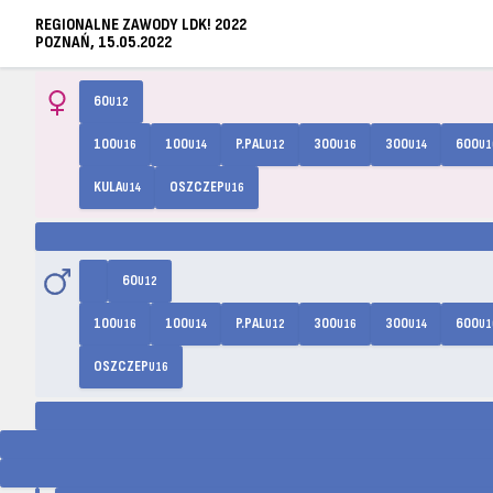
REGIONALNE ZAWODY LDK! 2022
POZNAŃ, 15.05.2022
60
U12
100
100
P.PAL
300
300
600
U16
U14
U12
U16
U14
U1
KULA
OSZCZEP
U14
U16
60
U12
100
100
P.PAL
300
300
600
U16
U14
U12
U16
U14
U1
OSZCZEP
U16