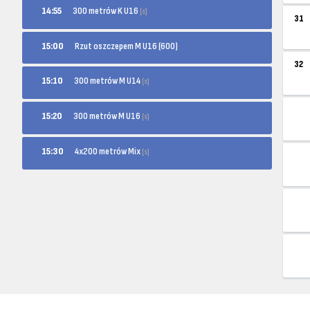
300 metrów K U16
14:55
[s]
31
15:00
Rzut oszczepem M U16 (600)
32
300 metrów M U14
15:10
[s]
300 metrów M U16
15:20
[s]
4x200 metrów Mix
15:30
[s]