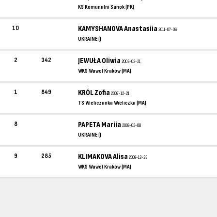
KS Komunalni Sanok (PK)
10
KAMYSHANOVA Anastasiia
2011-07-06
UKRAINE ()
2
342
JEWUŁA Oliwia
2005-02-21
WKS Wawel Kraków (MA)
1
849
KRÓL Zofia
2007-12-21
TS Wieliczanka Wieliczka (MA)
8
PAPETA Mariia
2009-02-08
UKRAINE ()
9
285
KLIMAKOVA Alisa
2009-12-25
WKS Wawel Kraków (MA)