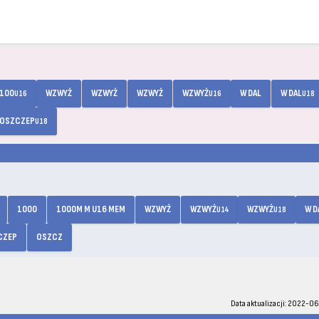
100
WZWYŻ
WZWYŻ
WZWYŻ
WZWYŻ
W DAL
W DAL
U16
U16
U18
OSZCZEP
U18
1000
1000M M U16 MEM
WZWYŻ
WZWYŻ
WZWYŻ
W D
U14
U18
CZEP
OSZCZ
Data aktualizacji: 2022-06