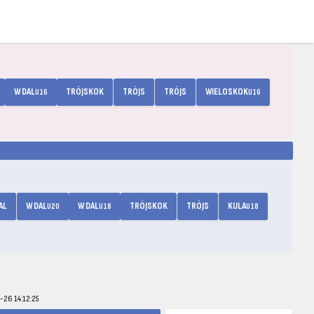
W DAL
TRÓJSKOK
TRÓJS
TRÓJS
WIELOSKOK
U16
U16
AL
W DAL
W DAL
TRÓJSKOK
TRÓJS
KULA
U20
U18
U18
-26 14:12:25