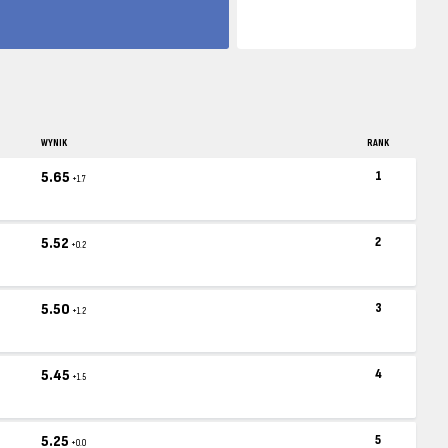
WYNIK
RANK
5.65
1
+1.7
5.52
2
+0.2
5.50
3
+1.2
5.45
4
+1.5
5.25
5
+0.0