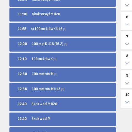
11:30
Skok wzwyż M U20
6
4x100 metrów K U16
11:55
[s]
7
100 m pł K U18 (76.2)
12:00
[s]
8
100 metrów K
12:10
[s]
100 metrów M
12:30
[s]
9
100 metrów M U18
12:36
[s]
10
12:40
Skok w dal M U20
12:40
Skok w dal M