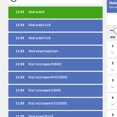
Skok 
Planow
11:30
Skok w dal K
11:30
Skok w dal K U18
Próby
11:30
Skok w dal K U16
MSC
1
11:30
Skok wzwyż mężczyzn
2
11:30
Rzut oszczepem M (800)
11:30
Rzut oszczepem M U20 (800)
3
11:30
Rzut oszczepem K (600)
4
11:30
Rzut oszczepem K U18 (500)
5
11:30
Skok wzwyż M U18