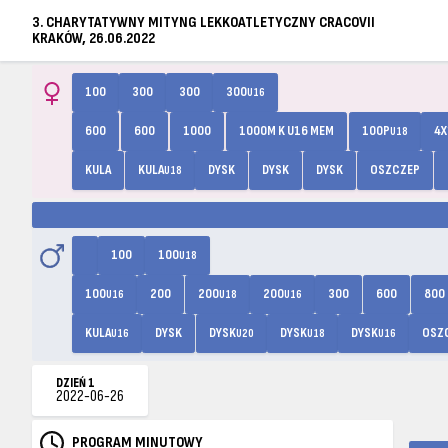
3. CHARYTATYWNY MITYNG LEKKOATLETYCZNY CRACOVII
KRAKÓW, 26.06.2022
100
300
300
300
U16
600
600
1000
1000M K U16 MEM
100P
4X
U18
KULA
KULA
DYSK
DYSK
DYSK
OSZCZEP
U18
100
100
U18
100
200
200
200
300
600
800
U16
U18
U16
KULA
DYSK
DYSK
DYSK
DYSK
OSZ
U16
U20
U18
U16
DZIEŃ 1
2022-06-26
PROGRAM MINUTOWY