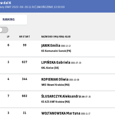
w dal K
any START: 2022-06-26 11:30 | ZAKOŃCZENIE: 13:30:00
RANKING
LP
NR START
NAZWISKO I IMIĘ / KRAJ-KLUB
6
99
JANIK Emilia
2000-12-12
KS Komunalni Sanok (PK)
5
637
LIPIŃSKA Gabriela
2005-07-20
KKL Kielce (SK)
4
344
KOPIENIAK Oliwia
2005-10-08
WKS Wawel Kraków (MA)
7
663
ŚLUSARCZYK Aleksandra
1999-07-26
KS AZS AWF Kraków (MA)
3
51
WOJTANOWSKA Martyna
2000-11-17