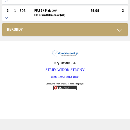
3
1
908
PIĄTEK Maja
26.09
3
2007
LKS Orkan Ostrzeszów (WP)
REKORDY
© by Pilar 2007-2026
STARY WIDOK STRONY
Tech1
Tech2
Tech3
Tech4
Generowanie strony 0.416641 s. | Mem: 2 megabytes