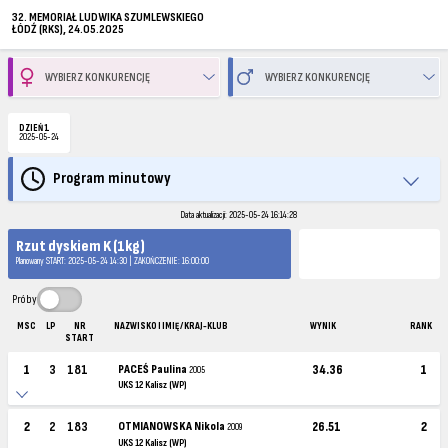
32. MEMORIAŁ LUDWIKA SZUMLEWSKIEGO
ŁÓDŹ (RKS), 24.05.2025
DZIEŃ 1
2025-05-24
Program minutowy
Data aktualizacji: 2025-05-24 16:14:28
Rzut dyskiem K (1kg)
Planowany START: 2025-05-24 14:30 | ZAKOŃCZENIE: 16:00:00
Próby
MSC
LP
NR
NAZWISKO I IMIĘ / KRAJ-KLUB
WYNIK
RANK
START
1
3
181
PACEŚ Paulina
34.36
1
2005
UKS 12 Kalisz (WP)
2
2
183
OTMIANOWSKA Nikola
26.51
2
2009
UKS 12 Kalisz (WP)