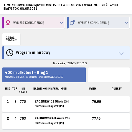
1. MITYNG KWALIFIKACYJNY DO MISTRZOSTW POLSKI 2021 W KAT. MŁODZIEŻOWYCH
BIAŁYSTOK, 08.05.2021
DZIEŃ 1
2021-05-08
Program minutowy
Data aktualizacji: 2021-05-08 11:05:59
400 m pł kobiet - Bieg 1
Planowany START: 2021-05-08 11:00 | WYSTARTOWANO: 11:00:00
MSC
TOR
NR
NAZWISKO I IMIĘ / KRAJ-KLUB
WYNIK
PUNKTY
START
1
3
775
ZACZKIEWICZ Oliwia
70.69
2003
KS Podlasie Białystok (PD)
2
4
783
KALINOWSKA Kamila
77.45
2005
KS Podlasie Białystok (PD)