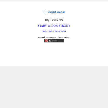
© by Pilar 2007-2026
STARY WIDOK STRONY
Tech1
Tech2
Tech3
Tech4
Generowanie strony 0.4576199 s. | Mem: 2 megabytes