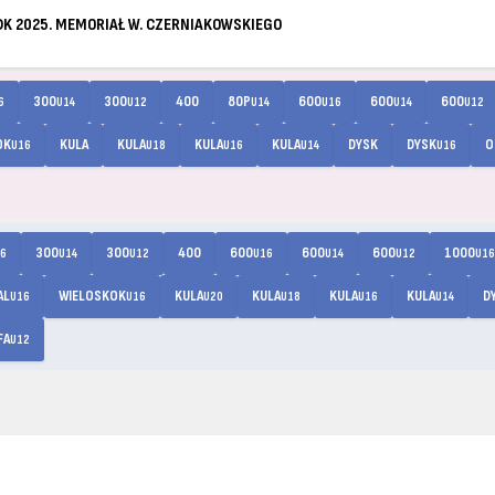
 2025. MEMORIAŁ W. CZERNIAKOWSKIEGO
300
300
400
80P
600
600
600
6
U14
U12
U14
U16
U14
U12
OK
KULA
KULA
KULA
KULA
DYSK
DYSK
O
U16
U18
U16
U14
U16
300
300
400
600
600
600
1000
6
U14
U12
U16
U14
U12
U16
AL
WIELOSKOK
KULA
KULA
KULA
KULA
D
U16
U16
U20
U18
U16
U14
FA
U12