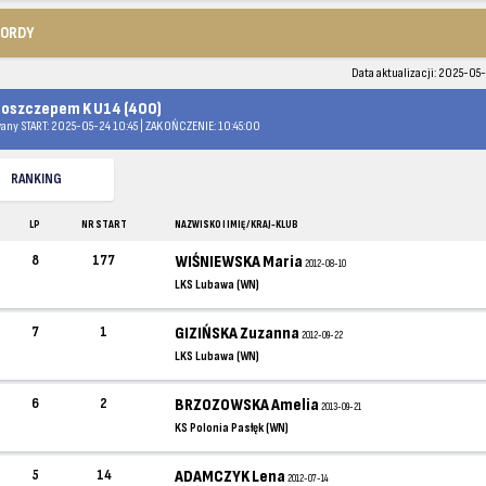
KORDY
Data aktualizacji: 2025-05-
 oszczepem K U14 (400)
any START: 2025-05-24 10:45 | ZAKOŃCZENIE: 10:45:00
RANKING
LP
NR START
NAZWISKO I IMIĘ / KRAJ-KLUB
8
177
WIŚNIEWSKA Maria
2012-08-10
LKS Lubawa (WN)
7
1
GIZIŃSKA Zuzanna
2012-09-22
LKS Lubawa (WN)
6
2
BRZOZOWSKA Amelia
2013-09-21
KS Polonia Pasłęk (WN)
5
14
ADAMCZYK Lena
2012-07-14