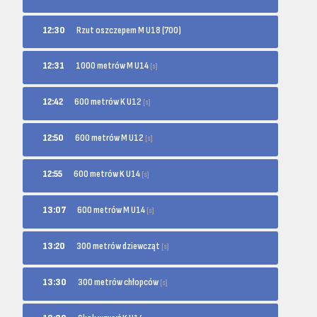
12:30
Rzut oszczepem M U18 (700)
1000 metrów M U14
12:31
[s]
600 metrów K U12
12:42
[s]
600 metrów M U12
12:50
[s]
600 metrów K U14
12:55
[s]
600 metrów M U14
13:07
[s]
300 metrów dziewcząt
13:20
[s]
300 metrów chłopców
13:30
[s]