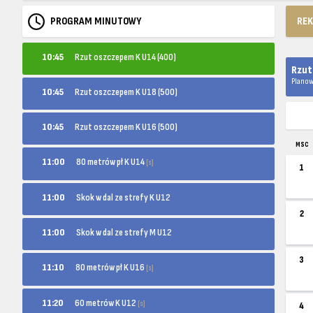
PROGRAM MINUTOWY
RE
10:45
Rzut oszczepem K U14 (400)
Rzut
Planow
10:45
Rzut oszczepem K U18 (500)
10:45
Rzut oszczepem K U16 (500)
MSC
80 metrów pł K U14
11:00
[s]
1
11:00
Skok w dal ze strefy K U12
2
11:00
Skok w dal ze strefy M U12
3
80 metrów pł K U16
11:10
[s]
60 metrów K U12
11:20
[s]
4