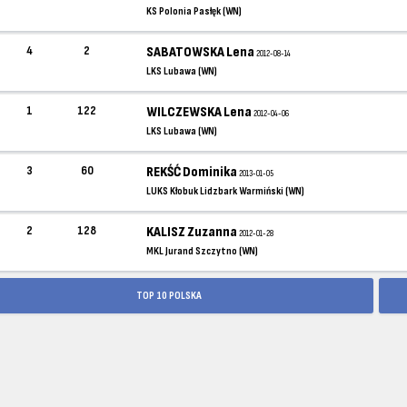
KS Polonia Pasłęk (WN)
4
2
SABATOWSKA Lena
2012-08-14
LKS Lubawa (WN)
1
122
WILCZEWSKA Lena
2012-04-06
LKS Lubawa (WN)
3
60
REKŚĆ Dominika
2013-01-05
LUKS Kłobuk Lidzbark Warmiński (WN)
2
128
KALISZ Zuzanna
2012-01-28
MKL Jurand Szczytno (WN)
TOP 10 POLSKA