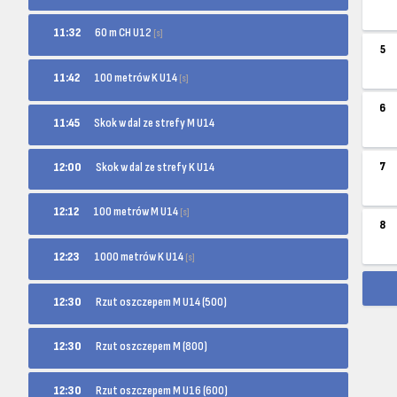
60 m CH U12
11:32
[s]
5
100 metrów K U14
11:42
[s]
6
11:45
Skok w dal ze strefy M U14
12:00
Skok w dal ze strefy K U14
7
100 metrów M U14
12:12
[s]
8
1000 metrów K U14
12:23
[s]
12:30
Rzut oszczepem M U14 (500)
12:30
Rzut oszczepem M (800)
12:30
Rzut oszczepem M U16 (600)