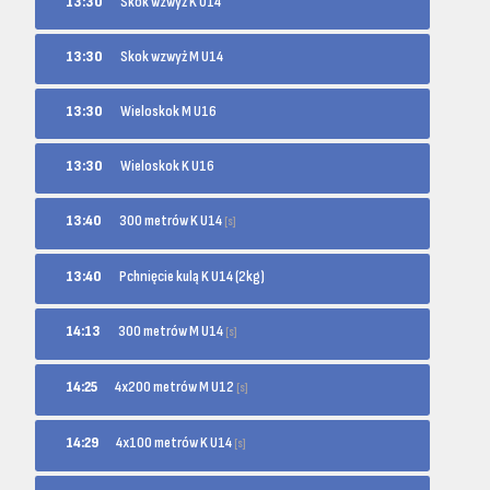
13:30
Skok wzwyż K U14
13:30
Skok wzwyż M U14
13:30
Wieloskok M U16
13:30
Wieloskok K U16
300 metrów K U14
13:40
[s]
13:40
Pchnięcie kulą K U14 (2kg)
300 metrów M U14
14:13
[s]
4x200 metrów M U12
14:25
[s]
4x100 metrów K U14
14:29
[s]