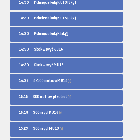
14:30
Pchnięcie kulą K U16 (3kg)
14:30
Pchnięcie kulą K U18 (3kg)
14:30
Pchnięcie kulą K (4kg)
14:30
Skok wzwyż K U16
14:30
Skok wzwyż M U16
4x100 metrów M U14
14:35
[s]
300 metrów pł kobiet
15:15
[s]
300 m ppł K U16
15:19
[s]
300 m ppł M U16
15:23
[s]