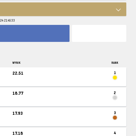
24 21:45:33
WYNIK
RANK
22.51
1
18.77
2
17.93
3
17.18
4