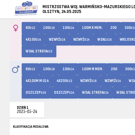
MISTRZOSTWA WOJ. WARMIŃSKO-MAZURSKIEGO LDK
OLSZTYN, 24.05.2025
60
100
100
100M K MEM.
200
300
U12
U16
U14
U1
4X100
WZWYŻ
WZWYŻ
W DAL
WIELOSK
U14
U16
U14
U16
W DAL STREFA
U12
60
100
100
100M M MEM.
200
300
U12
U16
U14
U1
4X100M M U14
4X200
WZWYŻ
WZWYŻ
W D
U12
U16
U14
OSZCZEP
OSZCZEP
W DAL STREFA
W DAL STRE
U16
U14
U14
DZIEŃ 1
2025-05-24
KLASYFIKACJA MEDALOWA