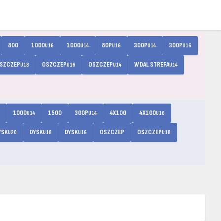
800
1000
1000
80P
300P
300P
U16
U14
U16
U14
U16
SZCZEP
OSZCZEP
OSZCZEP
W DAL STREFA
U18
U16
U14
U14
1000
1500
300P
4X100
4X100
U14
U14
U16
YSK
DYSK
DYSK
OSZCZEP
OSZCZEP
U20
U18
U16
U18