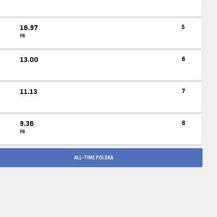
16.97
5
PB
13.00
6
11.13
7
9.36
8
PB
ALL-TIME POLSKA