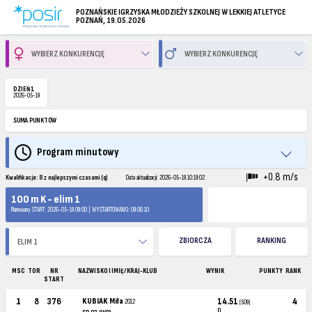
POZNAŃSKIE IGRZYSKA MŁODZIEŻY SZKOLNEJ W LEKKIEJ ATLETYCE
POZNAŃ, 19.05.2026
DZIEŃ 1
2026-05-19
SUMA PUNKTÓW
Program minutowy
+0.8 m/s
Kwalifikacje: 8 z najlepszymi czasami (q)
Data aktualizacji: 2026-05-19 10:19:02
100 m K - elim 1
Planowany START: 2026-05-19 09:00 | WYSTARTOWANO: 09:06:10
ZBIORCZA
RANKING
MSC
TOR
NR
NAZWISKO I IMIĘ / KRAJ-KLUB
WYNIK
PUNKTY
RANK
START
1
8
376
KUBIAK Miła
14.51
4
2012
(509)
Q