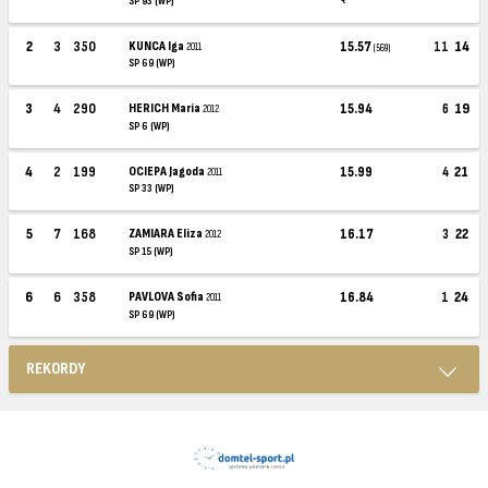
SP 93 (WP)
2
3
350
KUNCA Iga
15.57
11
14
2011
(569)
SP 69 (WP)
3
4
290
HERICH Maria
15.94
6
19
2012
SP 6 (WP)
4
2
199
OCIEPA Jagoda
15.99
4
21
2011
SP 33 (WP)
5
7
168
ZAMIARA Eliza
16.17
3
22
2012
SP 15 (WP)
6
6
358
PAVLOVA Sofia
16.84
1
24
2011
SP 69 (WP)
REKORDY