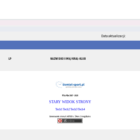
Data aktualizacji:
LP
NAZWISKO I IMIĘ / KRAJ-KLUB
© by Pilar 2007-2026
STARY WIDOK STRONY
Tech1
Tech2
Tech3
Tech4
Generowanie strony 0.487839 s. | Mem: 2 megabytes