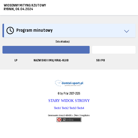
WIOSENNY MITYNG RZUTOWY
RYBNIK, 06.04.2024
Program minutowy
Data aktualizacji:
LP
NAZWISKO I IMIĘ / KRAJ-KLUB
SB / PB
© by Pilar 2007-2026
STARY WIDOK STRONY
Tech1
Tech2
Tech3
Tech4
Generowanie strony 0.4904561 s. | Mem: 2 megabytes