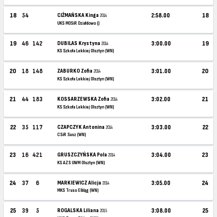
18
54
CIŻMAŃSKA Kinga
2:58.00
18
2014
UKS MOSiR Działdowo ()
19
46
142
DUBILAS Krystyna
3:00.00
19
2014
KS Szkoła Lekkiej Olsztyn (WN)
20
18
148
ZABURKO Zofia
3:01.00
20
2014
KS Szkoła Lekkiej Olsztyn (WN)
21
44
183
KOSSARZEWSKA Zofia
3:02.00
21
2014
KS Szkoła Lekkiej Olsztyn (WN)
22
35
117
CZAPCZYK Antonina
3:03.00
22
2014
CSiR Susz (WN)
23
16
421
GRUSZCZYŃSKA Pola
3:04.00
23
2014
KS AZS UWM Olsztyn (WN)
24
37
6
MARKIEWICZ Alicja
3:05.00
24
2014
MKS Truso Elbląg (WN)
25
39
5
ROGALSKA Liliana
3:08.00
25
2015