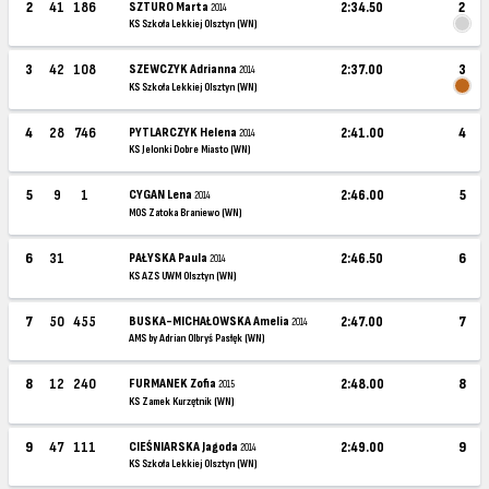
2
41
186
SZTURO Marta
2:34.50
2
2014
KS Szkoła Lekkiej Olsztyn (WN)
3
42
108
SZEWCZYK Adrianna
2:37.00
3
2014
KS Szkoła Lekkiej Olsztyn (WN)
4
28
746
PYTLARCZYK Helena
2:41.00
4
2014
KS Jelonki Dobre Miasto (WN)
5
9
1
CYGAN Lena
2:46.00
5
2014
MOS Zatoka Braniewo (WN)
6
31
PAŁYSKA Paula
2:46.50
6
2014
KS AZS UWM Olsztyn (WN)
7
50
455
BUSKA-MICHAŁOWSKA Amelia
2:47.00
7
2014
AMS by Adrian Olbryś Pasłęk (WN)
8
12
240
FURMANEK Zofia
2:48.00
8
2015
KS Zamek Kurzętnik (WN)
9
47
111
CIEŚNIARSKA Jagoda
2:49.00
9
2014
KS Szkoła Lekkiej Olsztyn (WN)