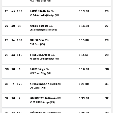
MKS Truso Elbląg (WN)
26
45
192
KAMIŃSKA Nadia
3:13.00
26
2014
KS Szkoła Lekkiej Olsztyn (WN)
27
49
33
HABYK Barbara
3:14.00
27
2014
UKS Sokół Węgorzewo (WN)
28
34
109
MALEC Zofia
3:15.00
28
2014
CSiR Susz (WN)
29
48
110
BIELECKA Amelia
3:15.50
29
2014
KS Szkoła Lekkiej Olsztyn (WN)
30
36
4
BAŁDYGA Iga
3:18.00
30
2014
MKS Truso Elbląg (WN)
31
7
170
KRUSZEWSKA Klaudia
3:23.00
31
2014
LKS Lubawa (WN)
32
38
2
JABŁONOWSKA Bianka
3:33.00
32
2014
KS AZS UWM Olsztyn (WN)
WIŚNIEWSKA Zuzanna