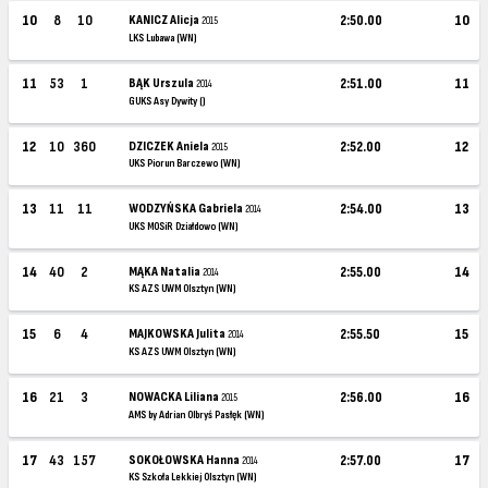
10
8
10
KANICZ Alicja
2:50.00
10
2015
LKS Lubawa (WN)
11
53
1
BĄK Urszula
2:51.00
11
2014
GUKS Asy Dywity ()
12
10
360
DZICZEK Aniela
2:52.00
12
2015
UKS Piorun Barczewo (WN)
13
11
11
WODZYŃSKA Gabriela
2:54.00
13
2014
UKS MOSiR Działdowo (WN)
14
40
2
MĄKA Natalia
2:55.00
14
2014
KS AZS UWM Olsztyn (WN)
15
6
4
MAJKOWSKA Julita
2:55.50
15
2014
KS AZS UWM Olsztyn (WN)
16
21
3
NOWACKA Liliana
2:56.00
16
2015
AMS by Adrian Olbryś Pasłęk (WN)
17
43
157
SOKOŁOWSKA Hanna
2:57.00
17
2014
KS Szkoła Lekkiej Olsztyn (WN)