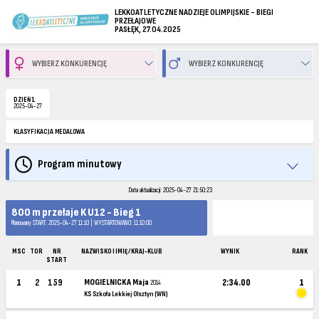
LEKKOATLETYCZNE NADZIEJE OLIMPIJSKIE - BIEGI
PRZEŁAJOWE
PASŁĘK, 27.04.2025
DZIEŃ 1
2025-04-27
KLASYFIKACJA MEDALOWA
Program minutowy
Data aktualizacji: 2025-04-27 21:50:23
800 m przełaje K U12 - Bieg 1
Planowany START: 2025-04-27 11:10 | WYSTARTOWANO: 11:10:00
MSC
TOR
NR
NAZWISKO I IMIĘ / KRAJ-KLUB
WYNIK
RANK
START
1
2
159
MOGIELNICKA Maja
2:34.00
1
2014
KS Szkoła Lekkiej Olsztyn (WN)