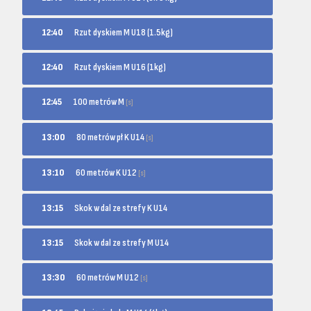
12:40
Rzut dyskiem M U18 (1.5kg)
12:40
Rzut dyskiem M U16 (1kg)
100 metrów M
12:45
[s]
80 metrów pł K U14
13:00
[s]
60 metrów K U12
13:10
[s]
13:15
Skok w dal ze strefy K U14
13:15
Skok w dal ze strefy M U14
60 metrów M U12
13:30
[s]