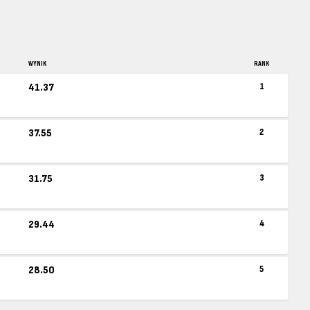
WYNIK
RANK
41.37
1
37.55
2
31.75
3
29.44
4
28.50
5