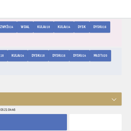
ZWYŻ
W DAL
KULA
KULA
DYSK
DYSK
U14
U18
U14
U16
KULA
DYSK
DYSK
DYSK
MŁOT
U18
U14
U18
U16
U14
U20
-05 21:04:46