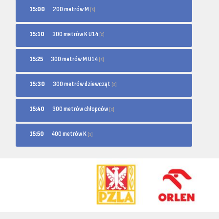
200 metrów M
15:00
[s]
300 metrów K U14
15:10
[s]
300 metrów M U14
15:25
[s]
300 metrów dziewcząt
15:30
[s]
300 metrów chłopców
15:40
[s]
400 metrów K
15:50
[s]