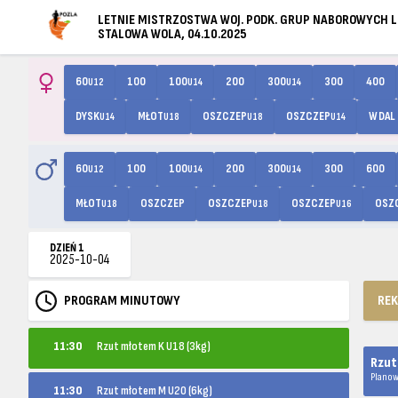
LETNIE MISTRZOSTWA WOJ. PODK. GRUP NABOROWYCH LD
STALOWA WOLA, 04.10.2025
60
100
100
200
300
300
400
U12
U14
U14
DYSK
MŁOT
OSZCZEP
OSZCZEP
W DAL
U14
U18
U18
U14
60
100
100
200
300
300
600
U12
U14
U14
MŁOT
OSZCZEP
OSZCZEP
OSZCZEP
OSZ
U18
U18
U16
DZIEŃ 1
2025-10-04
PROGRAM MINUTOWY
RE
11:30
Rzut młotem K U18 (3kg)
Rzut
Planow
11:30
Rzut młotem M U20 (6kg)