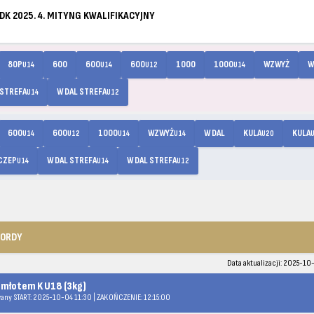
K 2025. 4. MITYNG KWALIFIKACYJNY
80P
600
600
600
1000
1000
WZWYŻ
W
U14
U14
U12
U14
 STREFA
W DAL STREFA
U14
U12
600
600
1000
WZWYŻ
W DAL
KULA
KULA
U14
U12
U14
U14
U20
CZEP
W DAL STREFA
W DAL STREFA
U14
U14
U12
KORDY
Data aktualizacji: 2025-10
 młotem K U18 (3kg)
any START: 2025-10-04 11:30 | ZAKOŃCZENIE: 12:15:00