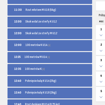
11:30
Rzut młotem M U18 (5kg)
Próby
12:00
Skok w dal ze strefy K U12
MSC
1
12:00
Skok w dal ze strefy M U12
100 metrów K U14
2
12:00
[s]
100 metrów M U14
12:25
[s]
3
100 metrów K
12:35
[s]
4
12:40
Pchnięcie kulą K U14 (2kg)
5
12:40
Pchnięcie kulą K U18 (3kg)
12:40
Rzut dyskiem M U14 (0.75 kg)