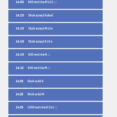
600 metrów M U12
14:05
[s]
14:10
Skok wzwyż kobiet
14:10
Skok wzwyż M U14
14:10
Skok wzwyż K U14
600 metrów K
14:10
[s]
600 metrów M
14:15
[s]
14:25
Skok w dal K
14:25
Skok w dal M
1000 metrów K U14
14:25
[s]