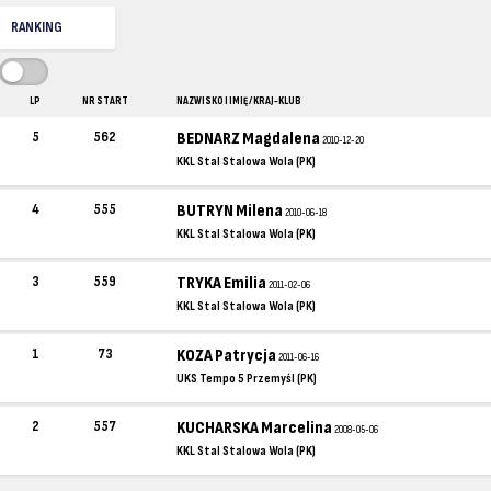
RANKING
LP
NR START
NAZWISKO I IMIĘ / KRAJ-KLUB
5
562
BEDNARZ Magdalena
2010-12-20
KKL Stal Stalowa Wola (PK)
4
555
BUTRYN Milena
2010-06-18
KKL Stal Stalowa Wola (PK)
3
559
TRYKA Emilia
2011-02-06
KKL Stal Stalowa Wola (PK)
1
73
KOZA Patrycja
2011-06-16
UKS Tempo 5 Przemyśl (PK)
2
557
KUCHARSKA Marcelina
2008-05-06
KKL Stal Stalowa Wola (PK)